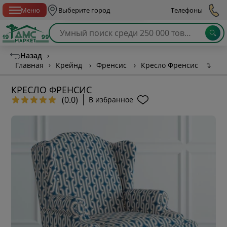
Спб с 10:00 до 21:00
Меню
Выберите город
Телефоны
Назад
›
Главная
›
Крейнд
›
Френсис
›
Кресло Френсис
↴
КРЕСЛО ФРЕНСИС
(0.0)
В избранное