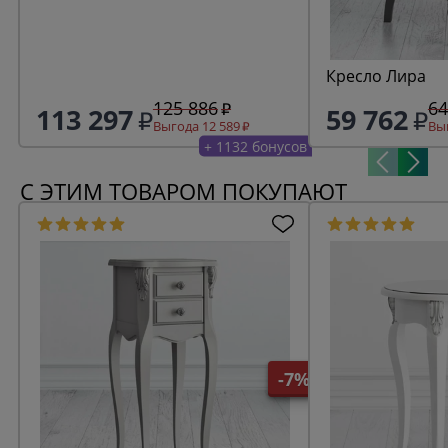
Кресло Лира
125 886
64
113 297
59 762
Выгода 12 589
Выг
+ 1132 бонусов
С ЭТИМ ТОВАРОМ ПОКУПАЮТ
-7%