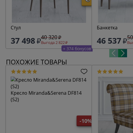
Стул
Банкетка
40 320
50
37 498
46 537
Выгода 2 822
Выг
+ 374 бонусов
ПОХОЖИЕ ТОВАРЫ
Кресло Miranda&Serena DF814
(S2)
-10%