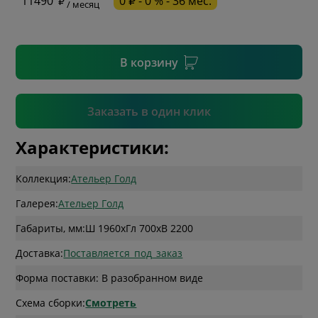
11490
0 ₽ - 0 % - 36 мес.
/ месяц
* необязательное поле
В корзину
Подтвердить
Заказать в один клик
Характеристики:
Коллекция:
Ательер Голд
Галерея:
Ательер Голд
Габариты, мм:
Ш 1960
x
Гл 700
x
В 2200
Доставка:
Поставляется_под_заказ
Форма поставки: В разобранном виде
Схема сборки:
Смотреть