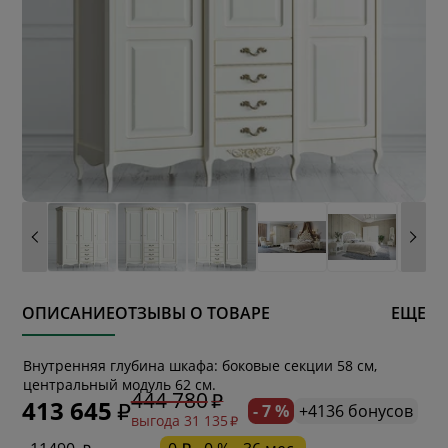
ОПИСАНИЕ
ОТЗЫВЫ О ТОВАРЕ
ЕЩЕ
* обязательное поле
Внутренняя глубина шкафа: боковые секции 58 см,
центральный модуль 62 см.
444 780
413 645
- 7 %
+4136 бонусов
выгода 31 135
* необязательное поле