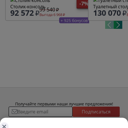
-7%
Столик-консоль
Туалетный стол
99 540
92 572
130 070
Выгода 6 968
+ 925 бонусов
Получайте первыми наши лучшие предложения!
Подписаться