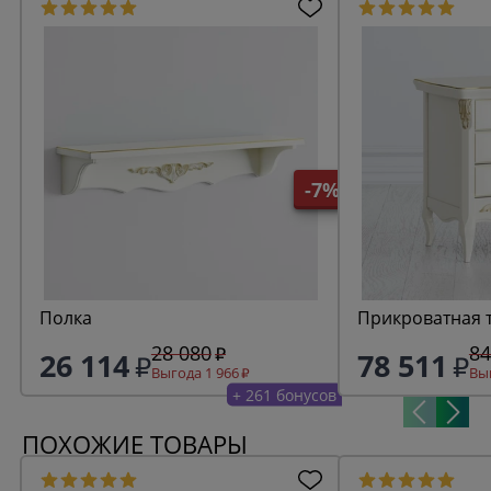
-7%
Полка
Прикроватная 
28 080
84
26 114
78 511
Выгода 1 966
Выг
+ 261 бонусов
ПОХОЖИЕ ТОВАРЫ