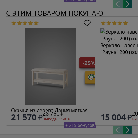
С ЭТИМ ТОВАРОМ ПОКУПАЮТ
Зеркало навесн
"Рауна" 200 (ко
-25%
Скамья из дерева Дания мягкая
28 760
20
21 570
15 004
Выгода 7 190
Выг
+ 215 бонусов