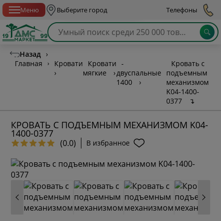
Спб с 10:00 до 21:00
Меню
Выберите город
Телефоны
Назад
›
Главная
›
Кровати
Кровати
-
Кровать с
›
мягкие
›
двуспальные
подъемным
1400
›
механизмом
K04-1400-
0377
↴
КРОВАТЬ С ПОДЪЕМНЫМ МЕХАНИЗМОМ K04-
1400-0377
(0.0)
В избранное