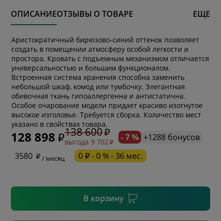
ОПИСАНИЕ
ОТЗЫВЫ О ТОВАРЕ
ЕЩЕ
Аристократичный бирюзово-синий оттенок позволяет
создать в помещении атмосферу особой легкости и
простора. Кровать с подъемным механизмом отличается
универсальностью и большим функционалом.
Встроенная система хранения способна заменить
небольшой шкаф, комод или тумбочку. Элегантная
обивочная ткань гипоаллергенна и антистатична.
Особое очарование модели придает красиво изогнутое
* обязательное поле
высокое изголовье. Требуется сборка. Количество мест
указано в свойствах товара.
138 600
128 898
- 7 %
+1288 бонусов
выгода 9 702
* необязательное поле
3580
0 ₽ - 0 % - 36 мес.
/ месяц
* необязательное поле
В корзину