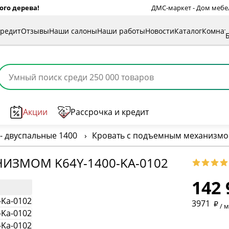
ого дерева!
ДМС-маркет - Дом мебели
кредит
Отзывы
Наши салоны
Наши работы
Новости
Каталог
Комна
Акции
Рассрочка и кредит
- двуспальные 1400
›
Кровать с подъемным механизмом
* обязат
ИЗМОМ K64Y-1400-KA-0102
142 
* необяз
3971
/ 
* необяз