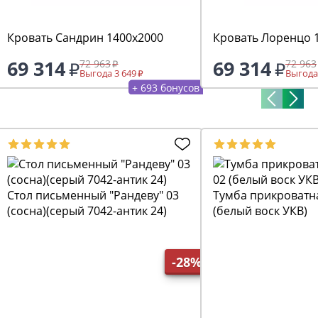
Кровать Сандрин 1400х2000
Кровать Лоренцо 
69 314
69 314
72 963
72 963
Выгода 3 649
Выгода
+ 693 бонусов
Стол письменный "Рандеву" 03
Тумба прикроватна
(сосна)(серый 7042-антик 24)
(белый воск УКВ)
-28%