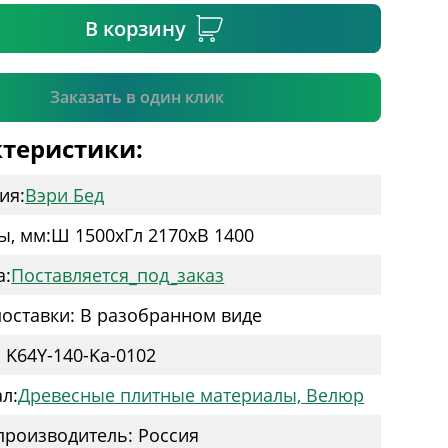
В корзину
Подтвердить
Заказать в один клик
теристики:
ия:
Вэри Бед
ы, мм:
Ш 1500
x
Гл 2170
x
В 1400
а:
Поставляется_под_заказ
оставки: В разобранном виде
: K64Y-140-Ka-0102
л:
Древесные плитные материалы, Велюр
производитель: Россия