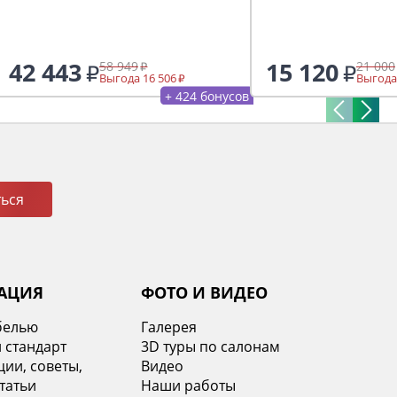
42 443
15 120
58 949
21 000
Выгода 16 506
Выгода
+ 424 бонусов
ься
АЦИЯ
ФОТО И ВИДЕО
белью
Галерея
 стандарт
3D туры по салонам
ии, советы,
Видео
татьи
Наши работы