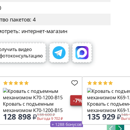
0
тво пакетов: 4
мотреть: интернет-магазин
олучить видео
 фотоконсультацию
-7%
Кровать с подъемным
Кровать с подъем
механизмом K70-1200-B15
механизмом K69-1
128 898
135 929
138 600
146 
Выгода 9 702
Выго
+ 1288 бонусов