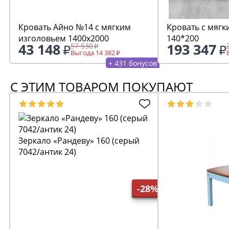
Кровать Айно №14 с мягким
Кровать с мягк
изголовьем 1400х2000
140*200
43 148
193 347
57 530
Выгода 14 382
+ 431 бонусов
С ЭТИМ ТОВАРОМ ПОКУПАЮТ
Зеркало «Рандеву» 160 (серый
7042/антик 24)
-28%