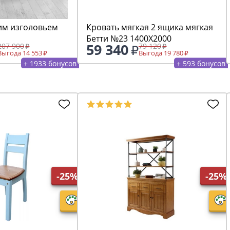
им изголовьем
Кровать мягкая 2 ящика мягкая
Бетти №23 1400Х2000
59 340
207 900
79 120
Выгода 14 553
Выгода 19 780
+ 1933 бонусов
+ 593 бонусов
-25%
-25%