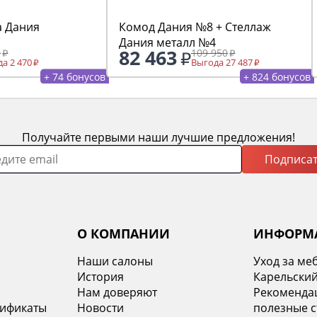
а Дания
Комод Дания №8 + Стеллаж
Дания металл №4
82 463
0
109 950
а 2 470
Выгода 27 487
+ 74 бонусов
+ 824 бонусов
Получайте первыми наши лучшие предложения!
Подписат
О КОМПАНИИ
ИНФОРМ
Наши салоны
Уход за ме
История
Карельский
х
Нам доверяют
Рекомендац
тификаты
Новости
полезные с