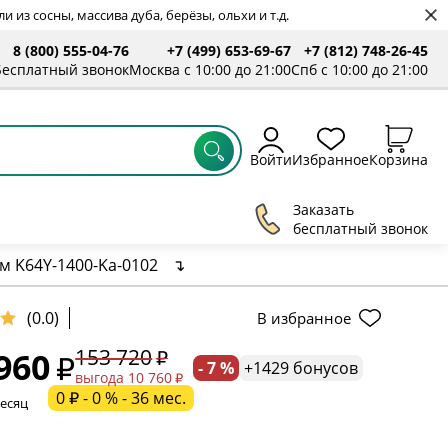
 из сосны, массива дуба, берёзы, ольхи и т.д.
8 (800) 555-04-76
+7 (499) 653-69-67
+7 (812) 748-26-45
ты
Бесплатный звонок
Москва с 10:00 до 21:00
Спб с 10:00 до 21:00
Войти
Избранное
Корзина
Заказать
бесплатный звонок
 K64Y-1400-Ka-0102
↴
ельное поле
(0.0)
В избранное
153 720
960
- 7 %
+1429 бонусов
ательное поле
выгода 10 760
0 ₽ - 0 % - 36 мес.
месяц
ательное поле