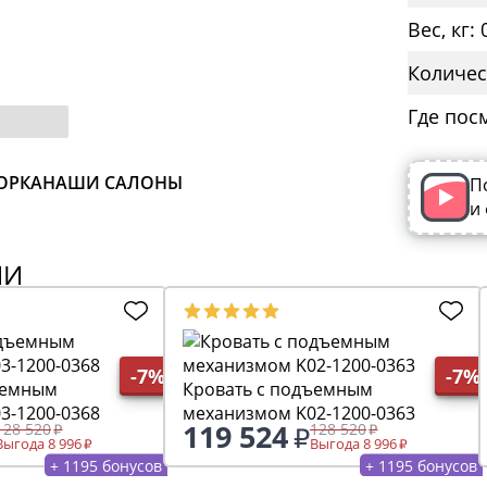
Вес, кг: 
Количес
Где пос
ОРКА
НАШИ САЛОНЫ
П
и
ИИ
-7%
-7%
ъемным
Кровать с подъемным
3-1200-0368
механизмом K02-1200-0363
119 524
128 520
128 520
Выгода 8 996
Выгода 8 996
+ 1195 бонусов
+ 1195 бонусов