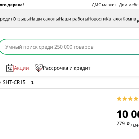
ого дерева!
ДМС-маркет - Дом мебели
кредит
Отзывы
Наши салоны
Наши работы
Новости
Каталог
Комна
Акции
Рассрочка и кредит
 SHT-CR15
↴
* обязат
10 0
* необяз
279
/ ме
* необяз