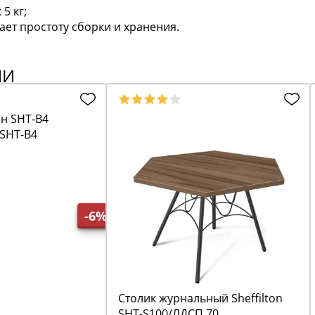
5 кг;
ает простоту сборки и хранения.
ИИ
SHT-B4
-6%
Столик журнальный Sheffilton
SHT-S100/ЛДСП 70