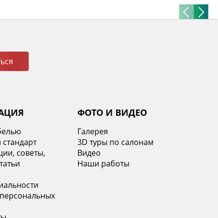
ься
АЦИЯ
ФОТО И ВИДЕО
белью
Галерея
 стандарт
3D туры по салонам
ии, советы,
Видео
татьи
Наши работы
иальности
 персональных
ты