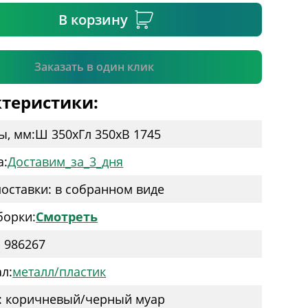
В корзину
Подтвердить
Заказать в один клик
теристики:
ы, мм:
Ш 350
x
Гл 350
x
В 1745
а:
Доставим_за_3_дня
оставки: в собранном виде
борки:
Смотреть
: 986267
л:
металл/пластик
: коричневый/черный муар