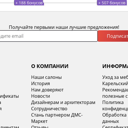
+ 188 бонусов
+ 507 бонусов
Получайте первыми наши лучшие предложения!
Подписат
О КОМПАНИИ
ИНФОРМ
Наши салоны
Уход за ме
История
Карельский
х
Нам доверяют
Рекомендац
тификаты
Новости
полезные с
а
Дизайнерам и архитекторам
Политика
я
Сотрудничество
конфиденц
Стань партнером ДМС-
Обработка
Маркет
данных
клиентам
Отзывы
Сертифика