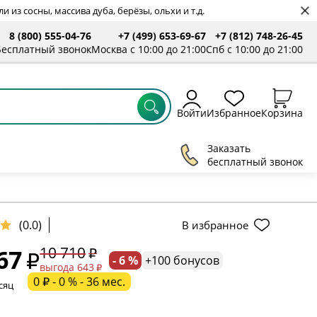
 из сосны, массива дуба, берёзы, ольхи и т.д.
8 (800) 555-04-76
+7 (499) 653-69-67
+7 (812) 748-26-45
ты
Бесплатный звонок
Москва с 10:00 до 21:00
Спб с 10:00 до 21:00
Войти
Избранное
Корзина
Заказать
бесплатный звонок
ельное поле
(0.0)
В избранное
10 710
67
- 6 %
+100 бонусов
ательное поле
выгода 643
0 ₽ - 0 % - 36 мес.
сяц
ательное поле