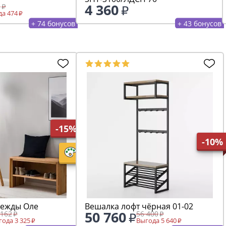
4 360
5
а 474
+ 74 бонусов
+ 43 бонусов
-15%
-10%
дежды Оле
Вешалка лофт чёрная 01-02
50 760
 162
56 400
ода 3 325
Выгода 5 640