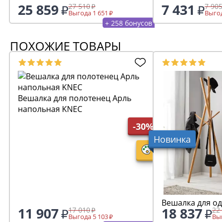
25 859
7 431
27 510
7 90
Выгода 1 651
Выгод
+ 258 бонусов
ПОХОЖИЕ ТОВАРЫ
Вешалка для полотенец Арль
напольная KNEC
-30%
Новинка
Вешалка для о
11 907
18 837
17 010
22
Выгода 5 103
Выг