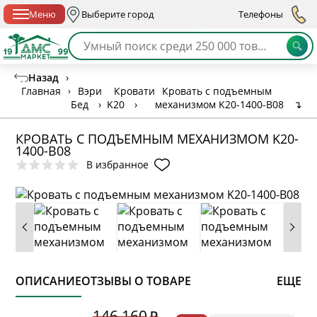
Спб с 10:00 до 21:00
Меню
Выберите город
Телефоны
Назад
›
Главная
›
Вэри
Кровати
Кровать с подъемным
Бед
›
K20
›
механизмом K20-1400-B08
↴
КРОВАТЬ С ПОДЪЕМНЫМ МЕХАНИЗМОМ K20-
1400-B08
В избранное
ОПИСАНИЕ
ОТЗЫВЫ О ТОВАРЕ
ЕЩЕ
* обязательное поле
146 160