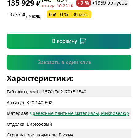
135 929
- 7 %
+1359 бонусов
выгода 10 231
* необязательное поле
3775
0 ₽ - 0 % - 36 мес.
/ месяц
* необязательное поле
В корзину
Подтвердить
Заказать в один клик
Характеристики:
Габариты, мм:
Ш 1570
x
Гл 2170
x
В 1540
Артикул: K20-140-B08
Материал:
Древесные плитные материалы, Микровелюр
Отделка: Бирюзовый
Страна-производитель: Россия