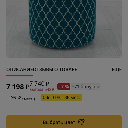
ОПИСАНИЕ
ОТЗЫВЫ О ТОВАРЕ
ЕЩЕ
7 740
7 198
- 7 %
+71 бонусов
выгода 542
* обязательное поле
199
0 ₽ - 0 % - 36 мес.
/ месяц
* необязательное поле
Выбрать цвет