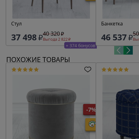
Стул
Банкетка
40 320
50
37 498
46 537
Выгода 2 822
Выг
+ 374 бонусов
ПОХОЖИЕ ТОВАРЫ
-7%