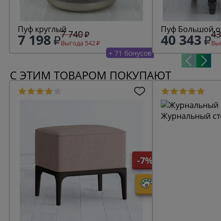
Пуф круглый
Пуф Большой 
7 740
43
7 198
40 343
Выгода 542
Выг
+ 71 бонусов
С ЭТИМ ТОВАРОМ ПОКУПАЮТ
Журнальный ст
-7%