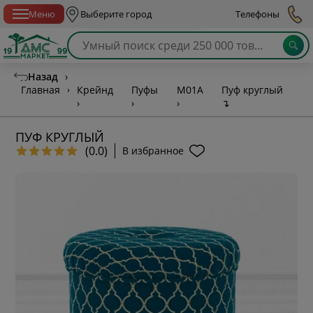
Спб с 10:00 до 21:00
Меню
Выберите город
Телефоны
Назад
›
Главная
›
Крейнд
Пуфы
М01А
Пуф круглый
›
›
›
↴
ПУФ КРУГЛЫЙ
(0.0)
В избранное