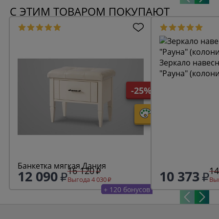
С ЭТИМ ТОВАРОМ ПОКУПАЮТ
Зеркало навесн
"Рауна" (колон
-25%
Банкетка мягкая Дания
16 120
14
12 090
10 373
Выгода 4 030
Выг
+ 120 бонусов