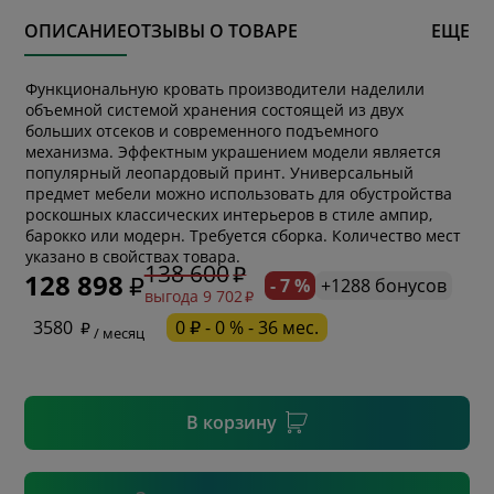
ОПИСАНИЕ
ОТЗЫВЫ О ТОВАРЕ
ЕЩЕ
Функциональную кровать производители наделили
объемной системой хранения состоящей из двух
больших отсеков и современного подъемного
механизма. Эффектным украшением модели является
популярный леопардовый принт. Универсальный
предмет мебели можно использовать для обустройства
роскошных классических интерьеров в стиле ампир,
* обязательное поле
барокко или модерн. Требуется сборка. Количество мест
указано в свойствах товара.
138 600
128 898
- 7 %
+1288 бонусов
выгода 9 702
* необязательное поле
3580
0 ₽ - 0 % - 36 мес.
/ месяц
* необязательное поле
В корзину
Подтвердить