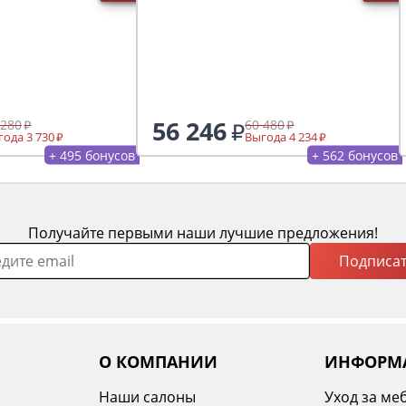
56 246
 280
60 480
ода 3 730
Выгода 4 234
+ 495 бонусов
+ 562 бонусов
Получайте первыми наши лучшие предложения!
Подписат
О КОМПАНИИ
ИНФОРМ
Наши салоны
Уход за ме