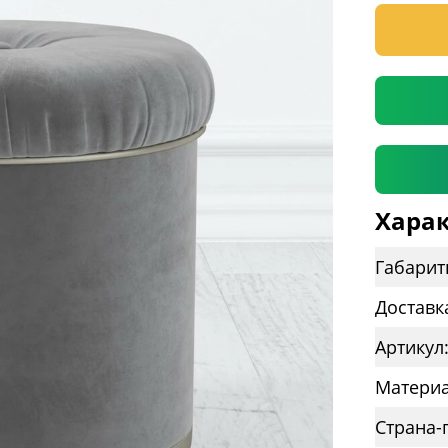
* необяз
Харак
Габарит
Доставк
Артикул
Материа
Страна-