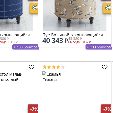
открывающийся
Пуф Большой открывающийся
40 343
 380
43 380
ода 3 037
Выгода 3 037
+ 403 бонусов
+ 403 бонусов
ол малый
Скамья
-7%
-7%