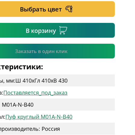
Выбрать цвет
ательное поле
В корзину
Подтвердить
Заказать в один клик
теристики:
ы, мм:
Ш 410
x
Гл 410
x
В 430
а:
Поставляется_под_заказ
: M01A-N-B40
л:
Пуф круглый M01A-N-B40
производитель: Россия