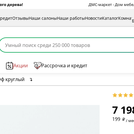
ого дерева!
ДМС-маркет - Дом мебели
кредит
Отзывы
Наши салоны
Наши работы
Новости
Каталог
Комна
Акции
Рассрочка и кредит
уф круглый
↴
7 19
* обязат
199
/ ме
* необяз