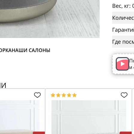
Вес, кг: 
Количес
Гаранти
Где пос
ОРКА
НАШИ САЛОНЫ
П
и
ИИ