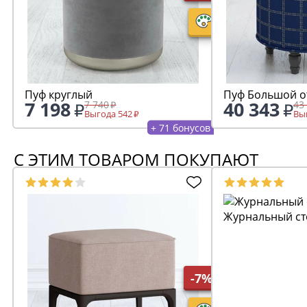
Пуф круглый
Пуф Большой 
7 198
40 343
7 740
43
Выгода 542
Выг
+ 71 бонусов
С ЭТИМ ТОВАРОМ ПОКУПАЮТ
Журнальный ст
-7%