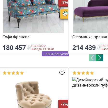
-7%
Софа Френсис
Оттоманка правая
180 457
214 439
194 040
230 
Выгода 13 583
Выго
+ 1804 бонусов
Дизайнерский пуф
-7%