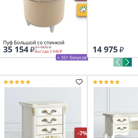
Пуф Большой со спинкой
35 154
14 975
37 800
Выгода 2 646
+ 351 бонусов
-7%