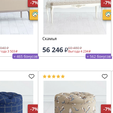
-7%
-7%
Скамья
56 246
 040
60 480
ода 3 503
Выгода 4 234
+ 465 бонусов
+ 562 бонусов
-7%
-7%