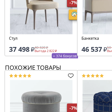
-7%
Стул
Банкетка
37 498
46 537
40 320
50
Выгода 2 822
Выг
+ 374 бонусов
ПОХОЖИЕ ТОВАРЫ
-7%