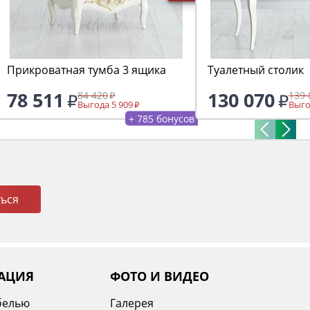
Прикроватная тумба 3 ящика
Туалетный столик
78 511
130 070
84 420
139 
Выгода 5 909
Выго
+ 785 бонусов
ься
АЦИЯ
ФОТО И ВИДЕО
белью
Галерея