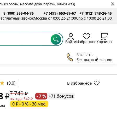
 из сосны, массива дуба, берёзы, ольхи и т.д.
8 (800) 555-04-76
+7 (499) 653-69-67
+7 (812) 748-26-45
ты
Бесплатный звонок
Москва с 10:00 до 21:00
Спб с 10:00 до 21:00
Войти
Избранное
Корзина
Заказать
бесплатный звонок
(0.0)
В избранное
7 740
8
- 7 %
+71 бонусов
ельное поле
выгода 542
0 ₽ - 0 % - 36 мес.
сяц
ательное поле