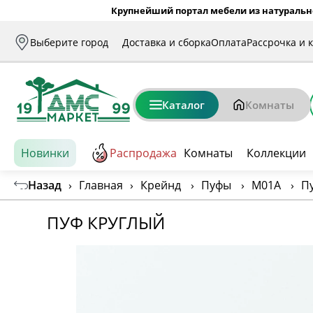
Крупнейший портал мебели из натуральн
Выберите город
Доставка и сборка
Оплата
Рассрочка и 
Каталог
Комнаты
Новинки
Распродажа
Комнаты
Коллекции
Назад
›
Главная
›
Крейнд
›
Пуфы
›
М01А
›
П
ПУФ КРУГЛЫЙ