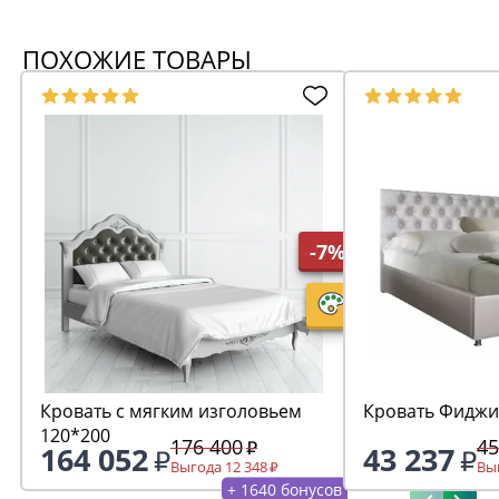
ПОХОЖИЕ ТОВАРЫ
-7%
Кровать с мягким изголовьем
Кровать Фиджи
120*200
176 400
45
164 052
43 237
Выгода 12 348
Выг
+ 1640 бонусов