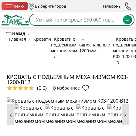
Спб с 10:00 до 21:00
Меню
Выберите город
Телефоны
Назад
›
Главная
›
Кровати
Кровати с
-
Кровать 
›
подъемным
односпальные
подъемны
механизмом
1200 мм
›
механизм
›
K03-1200-
↴
КРОВАТЬ С ПОДЪЕМНЫМ МЕХАНИЗМОМ K03-
1200-B12
(0.0)
В избранное