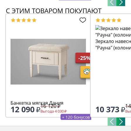
С ЭТИМ ТОВАРОМ ПОКУПАЮТ
Зеркало навесн
"Рауна" (колон
-25%
Банкетка мягкая Дания
16 120
14
12 090
10 373
Выгода 4 030
Выг
+ 120 бонусов