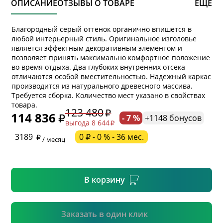
ОПИСАНИЕ
ОТЗЫВЫ О ТОВАРЕ
ЕЩЕ
Благородный серый оттенок органично впишется в
любой интерьерный стиль. Оригинальное изголовье
является эффектным декоративным элементом и
позволяет принять максимально комфортное положение
во время отдыха. Два глубоких внутренних отсека
отличаются особой вместительностью. Надежный каркас
производится из натурального древесного массива.
* обязательное поле
Требуется сборка. Количество мест указано в свойствах
товара.
123 480
114 836
- 7 %
+1148 бонусов
выгода 8 644
* необязательное поле
3189
0 ₽ - 0 % - 36 мес.
/ месяц
* необязательное поле
В корзину
Подтвердить
Заказать в один клик