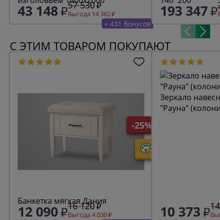
57 530
43 148
193 347
Выгода 14 382
+ 431 бонусов
С ЭТИМ ТОВАРОМ ПОКУПАЮТ
Зеркало навесн
"Рауна" (колон
-25%
Банкетка мягкая Дания
16 120
14
12 090
10 373
Выгода 4 030
Выг