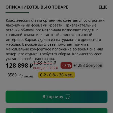
ОПИСАНИЕ
ОТЗЫВЫ О ТОВАРЕ
ЕЩЕ
Классическая клетка органично сочетается со строгими
лаконичными формами кровати. Привлекательные
оттенки обивочного материала позволяют создать в
спальной комнате элегантный аристократичный
интерьер. Каркас сделан из натурального древесного
массива. Высокое изголовье помогает принять
максимально комфортное положение во время сна или
* обязательное поле
вечернего отдыха. Требуется сборка. Количество мест
указано в свойствах товара.
138 600
128 898
- 7 %
+1288 бонусов
выгода 9 702
* необязательное поле
3580
0 ₽ - 0 % - 36 мес.
/ месяц
* необязательное поле
В корзину
Подтвердить