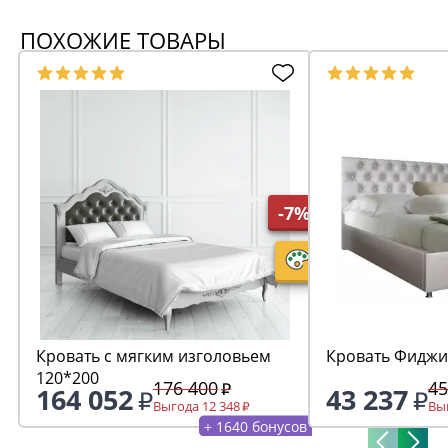
ПОХОЖИЕ ТОВАРЫ
-7%
Кровать с мягким изголовьем
Кровать Фиджи
120*200
176 400
45
164 052
43 237
Выгода 12 348
Выг
+ 1640 бонусов