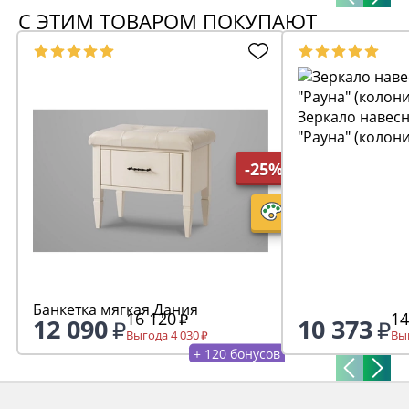
С ЭТИМ ТОВАРОМ ПОКУПАЮТ
Зеркало навесн
"Рауна" (колон
-25%
Банкетка мягкая Дания
16 120
14
12 090
10 373
Выгода 4 030
Выг
+ 120 бонусов