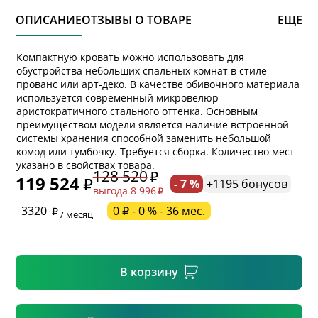
ОПИСАНИЕ
ОТЗЫВЫ О ТОВАРЕ
ЕЩЕ
Компактную кровать можно использовать для
обустройства небольших спальных комнат в стиле
прованс или арт-деко. В качестве обивочного материала
используется современный микровелюр
аристократичного стального оттенка. Основным
преимуществом модели является наличие встроенной
системы хранения способной заменить небольшой
* обязательное поле
комод или тумбочку. Требуется сборка. Количество мест
указано в свойствах товара.
128 520
119 524
- 7 %
+1195 бонусов
выгода 8 996
* необязательное поле
3320
0 ₽ - 0 % - 36 мес.
/ месяц
* необязательное поле
В корзину
Подтвердить