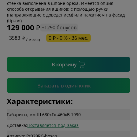
стенка выполнена в шпоне ореха. Имеется опция
способа открывания ящиков: с помощью ручки
* обязательное поле
(направляющие с доведением) или нажатием на фасад
(tip-on).
129 000
+1290 бонусов
* необязательное поле
3583
0 ₽ - 0 % - 36 мес.
/ месяц
* необязательное поле
В корзину
Подтвердить
Заказать в один клик
Характеристики:
Габариты, мм:
Ш 680
x
Гл 460
x
В 1990
Доставка:
Поставляется_под_заказ
Артикул: Pr029RC-bosco