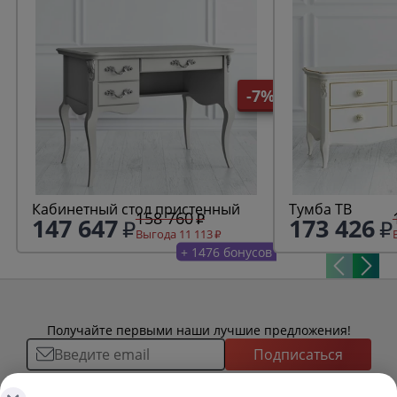
-7%
Кабинетный стол пристенный
Тумба ТВ
158 760
147 647
173 426
Выгода 11 113
+ 1476 бонусов
Получайте первыми наши лучшие предложения!
Подписаться