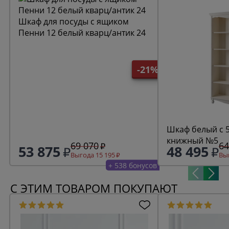
Шкаф для посуды с ящиком
Пенни 12 белый кварц/антик 24
-21%
Шкаф белый с 
книжный №5
69 070
64
53 875
48 495
Выгода 15 195
Выг
+ 538 бонусов
С ЭТИМ ТОВАРОМ ПОКУПАЮТ