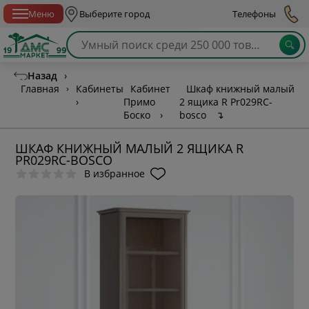
Спб с 10:00 до 21:00
Меню
Выберите город
Телефоны
Назад
›
Главная
›
Кабинеты
Кабинет
Шкаф книжный малый
›
Примо
2 ящика R Pr029RC-
Боско
›
bosco
↴
ШКАФ КНИЖНЫЙ МАЛЫЙ 2 ЯЩИКА R
PR029RC-BOSCO
В избранное