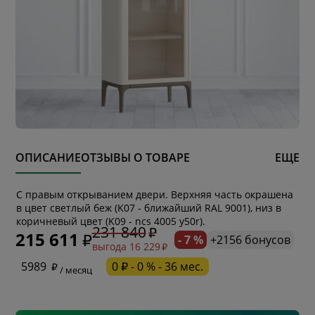
ОПИСАНИЕ
ОТЗЫВЫ О ТОВАРЕ
ЕЩЕ
С правым открыванием двери. Верхняя часть окрашена
* обязательное поле
в цвет светлый беж (K07 - ближайший RAL 9001), низ в
коричневый цвет (K09 - ncs 4005 y50r).
231 840
215 611
- 7 %
+2156 бонусов
выгода 16 229
* необязательное поле
5989
0 ₽ - 0 % - 36 мес.
/ месяц
* необязательное поле