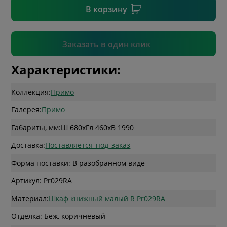
В корзину
Подтвердить
Заказать в один клик
Характеристики:
Коллекция:
Примо
Галерея:
Примо
Габариты, мм:
Ш 680
x
Гл 460
x
В 1990
Доставка:
Поставляется_под_заказ
Форма поставки: В разобранном виде
Артикул: Pr029RA
Материал:
Шкаф книжный малый R Pr029RA
Отделка: Беж, коричневый