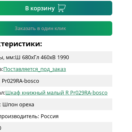
В корзину
Подтвердить
Заказать в один клик
теристики:
ы, мм:
Ш 680
x
Гл 460
x
В 1990
а:
Поставляется_под_заказ
: Pr029RA-bosco
л:
Шкаф книжный малый R Pr029RA-bosco
: Шпон ореха
производитель: Россия
0