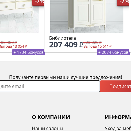
-7%
-7%
Библиотека
207 409
186 480
223 020
Выгода 13 054
Выгода 15 611
+ 1734 бонусов
+ 2074 бонусов
Получайте первыми наши лучшие предложения!
Подписат
О КОМПАНИИ
ИНФОРМ
Наши салоны
Уход за ме