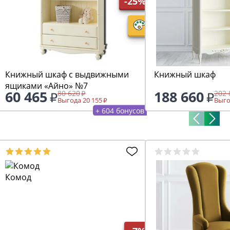
-25%
Книжный шкаф с выдвижными
Книжный шкаф
ящиками «Айно» №7
60 465
188 660
80 620
202 
Выгода 20 155
Выго
+ 604 бонусов
Комод