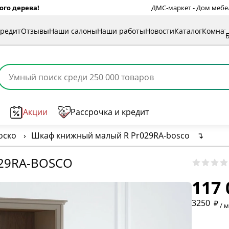
ого дерева!
ДМС-маркет - Дом мебели
кредит
Отзывы
Наши салоны
Наши работы
Новости
Каталог
Комна
Акции
Рассрочка и кредит
оско
›
Шкаф книжный малый R Pr029RA-bosco
↴
* обязат
29RA-BOSCO
117 
* необяз
3250
/ 
* необяз