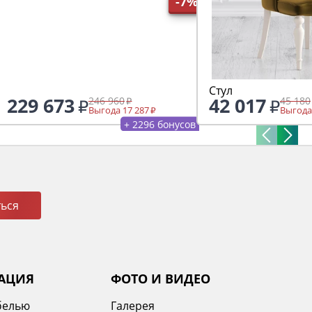
-7%
Стул
229 673
42 017
246 960
45 180
Выгода 17 287
Выгода
+ 2296 бонусов
ься
АЦИЯ
ФОТО И ВИДЕО
белью
Галерея