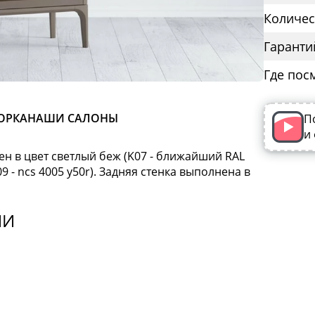
Количес
Гаранти
Где пос
ОРКА
НАШИ САЛОНЫ
П
и
н в цвет светлый беж (K07 - ближайший RAL
9 - ncs 4005 y50r). Задняя стенка выполнена в
ИИ