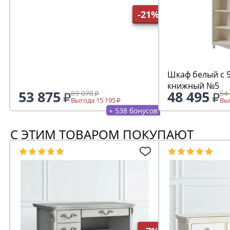
-21%
Шкаф белый с 
книжный №5
53 875
48 495
69 070
64
Выгода 15 195
Выг
+ 538 бонусов
С ЭТИМ ТОВАРОМ ПОКУПАЮТ