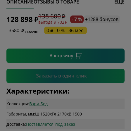
ОПИСАНИЕ
ОТЗЫВЫ О ТОВАРЕ
ЕЩЕ
* обязательное поле
138 600
128 898
- 7 %
+1288 бонусов
выгода 9 702
* необязательное поле
3580
0 ₽ - 0 % - 36 мес.
/ месяц
* необязательное поле
В корзину
Подтвердить
Заказать в один клик
Характеристики:
Коллекция:
Вэри Бед
Габариты, мм:
Ш 1520
x
Гл 2170
x
В 1500
Доставка:
Поставляется_под_заказ