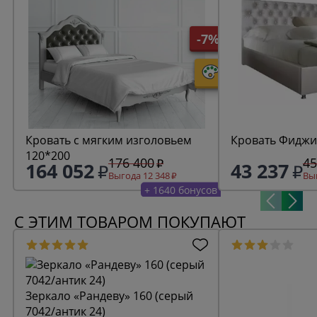
-7%
Кровать с мягким изголовьем
Кровать Фиджи
120*200
176 400
45
164 052
43 237
Выгода 12 348
Выг
+ 1640 бонусов
С ЭТИМ ТОВАРОМ ПОКУПАЮТ
Зеркало «Рандеву» 160 (серый
7042/антик 24)