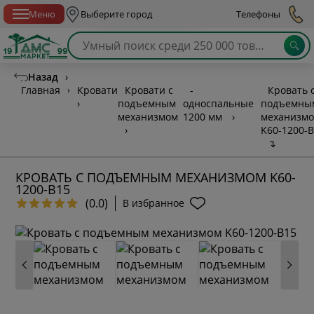
Спб с 10:00 до 21:00
Меню
Выберите город
Телефоны
Назад
›
Главная
›
Кровати
Кровати с
-
Кровать 
›
подъемным
односпальные
подъемны
механизмом
1200 мм
›
механизм
›
K60-1200-
↴
КРОВАТЬ С ПОДЪЕМНЫМ МЕХАНИЗМОМ K60-
1200-B15
(0.0)
В избранное