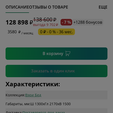
ОПИСАНИЕ
ОТЗЫВЫ О ТОВАРЕ
ЕЩЕ
* обязательное поле
138 600
128 898
- 7 %
+1288 бонусов
выгода 9 702
* необязательное поле
3580
0 ₽ - 0 % - 36 мес.
/ месяц
* необязательное поле
В корзину
Подтвердить
Заказать в один клик
Характеристики:
Коллекция:
Вэри Бед
Габариты, мм:
Ш 1300
x
Гл 2170
x
В 1500
Доставка:
Поставляется_под_заказ