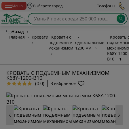
Спб с 10:00 до 21:00
Меню
Выберите город
Телефоны
Назад
›
Главная
›
Кровати
Кровати с
-
Кровать 
›
подъемным
односпальные
подъемны
механизмом
1200 мм
›
механизм
›
K68Y-1200-
B10
↴
КРОВАТЬ С ПОДЪЕМНЫМ МЕХАНИЗМОМ
K68Y-1200-B10
(0.0)
В избранное