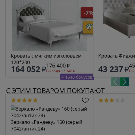
-7%
Кровать с мягким изголовьем
Кровать Фиджи
120*200
176 400
45
164 052
43 237
Выгода 12 348
Выг
+ 1640 бонусов
С ЭТИМ ТОВАРОМ ПОКУПАЮТ
Зеркало «Рандеву» 160 (серый
7042/антик 24)