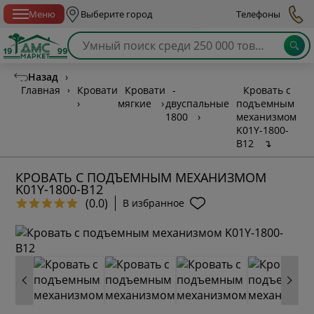
Спб с 10:00 до 21:00
Меню
Выберите город
Телефоны
Назад
›
Главная
›
Кровати
Кровати
-
Кровать с
›
мягкие
›
двуспальные
подъемным
1800
›
механизмом
K01Y-1800-
B12
↴
КРОВАТЬ С ПОДЪЕМНЫМ МЕХАНИЗМОМ
K01Y-1800-B12
(0.0)
В избранное