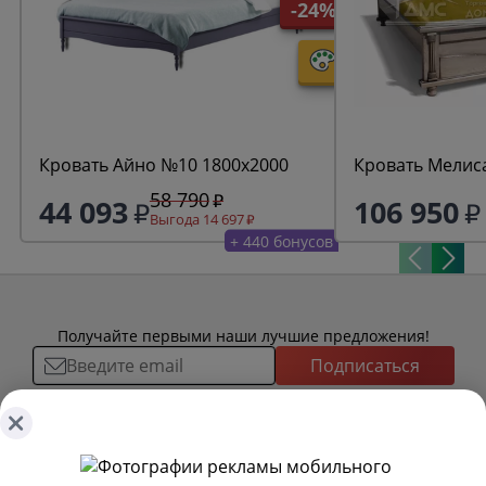
-24%
Кровать Айно №10 1800х2000
Кровать Мелис
58 790
44 093
106 950
Выгода 14 697
+ 440 бонусов
Получайте первыми наши лучшие предложения!
Подписаться