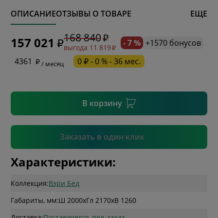
ОПИСАНИЕ
ОТЗЫВЫ О ТОВАРЕ
ЕЩЕ
* обязательное поле
168 840
157 021
- 7 %
+1570 бонусов
выгода 11 819
* необязательное поле
4361
0 ₽ - 0 % - 36 мес.
/ месяц
* необязательное поле
В корзину
Подтвердить
Заказать в один клик
Характеристики:
Коллекция:
Вэри Бед
Габариты, мм:
Ш 2000
x
Гл 2170
x
В 1260
Доставка:
Поставляется_под_заказ