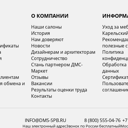
О КОМПАНИИ
ИНФОРМ
Наши салоны
Уход за ме
История
Карельский
х
Нам доверяют
Рекомендац
тификаты
Новости
полезные с
а
Дизайнерам и архитекторам
Политика
я
Сотрудничество
конфиденц
Стань партнером ДМС-
Обработка
Маркет
данных
клиентам
Отзывы
Сертифика
я обмена и
Вакансии
Пользоват
Результаты оценки труда
соглашени
Контакты
INFO@DMS-SPB.RU
8 (800) 555-04-76
+7
Наш электронный адрес
Звонок по России бесплатный
Моск