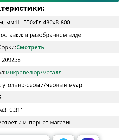
теристики:
ы, мм:
Ш 550
x
Гл 480
x
В 800
оставки: в разобранном виде
борки:
Смотреть
: 209238
л:
микровелюр/металл
: угольно-серый/черный муар
6
м3: 0.311
мотреть: интернет-магазин