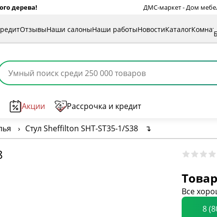
ого дерева!
ДМС-маркет - Дом мебели
кредит
Отзывы
Наши салоны
Наши работы
Новости
Каталог
Комна
Акции
Рассрочка и кредит
лья
›
Стул Sheffilton SHT-ST35-1/S38
↴
8
Товар
Все хоро
8 (