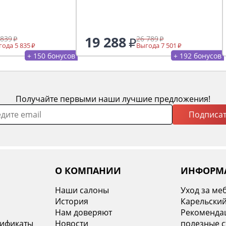
19 288
 839
26 789
ода 5 835
Выгода 7 501
+ 150 бонусов
+ 192 бонусов
Получайте первыми наши лучшие предложения!
Подписат
О КОМПАНИИ
ИНФОРМ
Наши салоны
Уход за ме
История
Карельский
х
Нам доверяют
Рекомендац
тификаты
Новости
полезные с