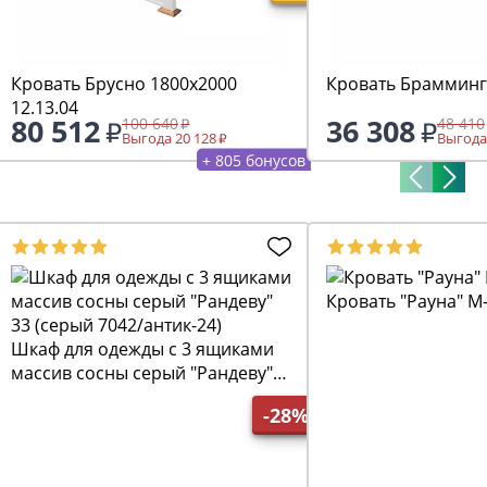
Кровать Брусно 1800х2000
Кровать Брамминг
12.13.04
80 512
36 308
100 640
48 410
Выгода 20 128
Выгода
+ 805 бонусов
Кровать "Рауна" М
Шкаф для одежды с 3 ящиками
массив сосны серый "Рандеву"
33 (серый 7042/антик-24)
-28%