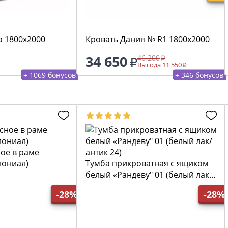
а 1800х2000
Кровать Дания № R1 1800х2000
34 650
46 200
Выгода 11 550
+ 1069 бонусов
+ 346 бонусов
ое в раме
лониал)
Тумба прикроватная с ящиком
белый «Рандеву" 01 (белый лак/
антик 24)
-28%
-28%