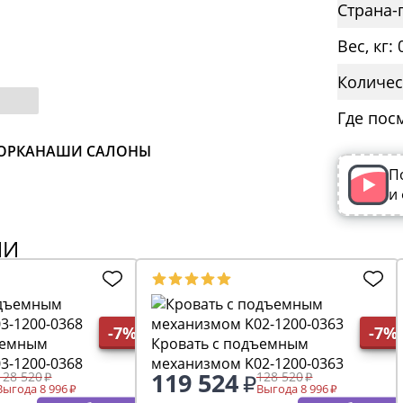
Страна-
Вес, кг: 
Количес
Где пос
ОРКА
НАШИ САЛОНЫ
П
и
ИИ
-7%
-7%
ъемным
Кровать с подъемным
3-1200-0368
механизмом K02-1200-0363
119 524
128 520
128 520
Выгода 8 996
Выгода 8 996