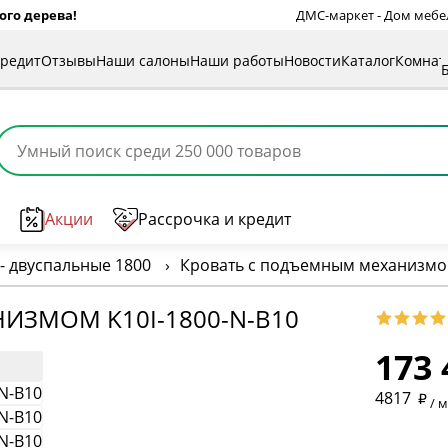
ого дерева!
ДМС-маркет - Дом мебели
кредит
Отзывы
Наши салоны
Наши работы
Новости
Каталог
Комна
Акции
Рассрочка и кредит
- двуспальные 1800
›
Кровать с подъемным механизмом
* обязат
ИЗМОМ K10I-1800-N-B10
173 
* необяз
4817
/ 
* необяз