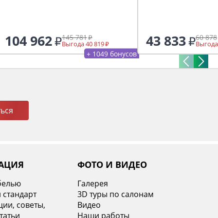
104 962
43 833
145 781
60 878
Выгода 40 819
Выгода
+ 1049 бонусов
ься
АЦИЯ
ФОТО И ВИДЕО
белью
Галерея
 стандарт
3D туры по салонам
ии, советы,
Видео
татьи
Наши работы