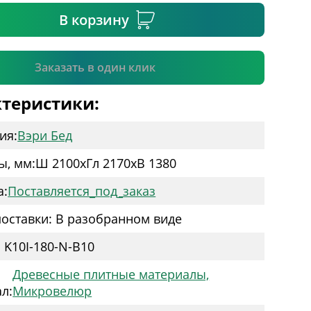
В корзину
Подтвердить
Заказать в один клик
теристики:
ия:
Вэри Бед
ы, мм:
Ш 2100
x
Гл 2170
x
В 1380
а:
Поставляется_под_заказ
оставки: В разобранном виде
 K10I-180-N-B10
Древесные плитные материалы,
л:
Микровелюр