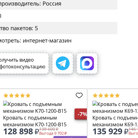
производитель: Россия
0
тво пакетов: 5
мотреть: интернет-магазин
олучить видео
 фотоконсультацию
-7%
Кровать с подъемным
Кровать с подъем
механизмом K70-1200-B15
механизмом K69-1
128 898
135 929
138 600
146 
Выгода 9 702
Выго