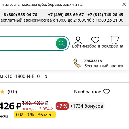
 из сосны, массива дуба, берёзы, ольхи и т.д.
8 (800) 555-04-76
+7 (499) 653-69-67
+7 (812) 748-26-45
ты
Бесплатный звонок
Москва с 10:00 до 21:00
Спб с 10:00 до 21:00
Войти
Избранное
Корзина
Заказать
бесплатный звонок
 K10I-1800-N-B10
↴
ельное поле
(0.0)
В избранное
186 480
426
- 7 %
+1734 бонусов
ательное поле
выгода 13 054
0 ₽ - 0 % - 36 мес.
месяц
ательное поле