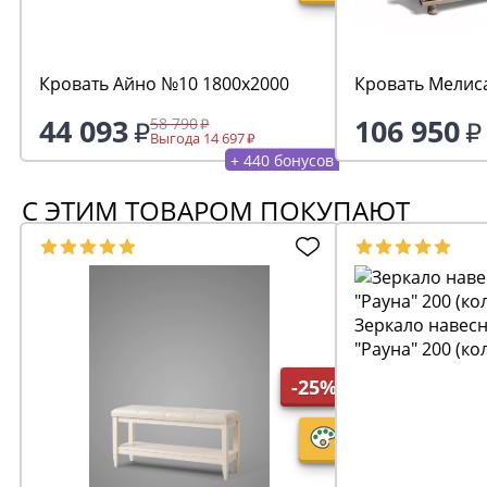
Кровать Айно №10 1800х2000
Кровать Мелис
44 093
106 950
58 790
Выгода 14 697
+ 440 бонусов
С ЭТИМ ТОВАРОМ ПОКУПАЮТ
Зеркало навесн
"Рауна" 200 (ко
-25%