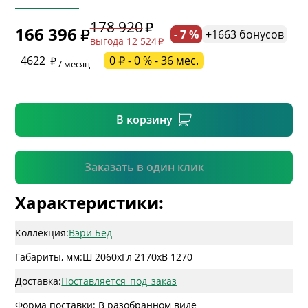
178 920
166 396
- 7 %
+1663 бонусов
выгода 12 524
* необязательное поле
4622
0 ₽ - 0 % - 36 мес.
/ месяц
* необязательное поле
В корзину
Подтвердить
Заказать в один клик
Характеристики:
Коллекция:
Вэри Бед
Габариты, мм:
Ш 2060
x
Гл 2170
x
В 1270
Доставка:
Поставляется_под_заказ
Форма поставки: В разобранном виде