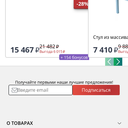
-28%
Стул из массив
21 482
9 8
15 467
7 410
Выгода 6 015
Выгод
+ 154 бонусов
Получайте первыми наши лучшие предложения!
Подписаться
О ТОВАРАХ