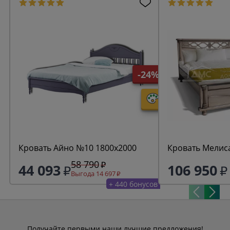
-24%
Кровать Айно №10 1800х2000
Кровать Мелис
58 790
44 093
106 950
Выгода 14 697
+ 440 бонусов
Получайте первыми наши лучшие предложения!