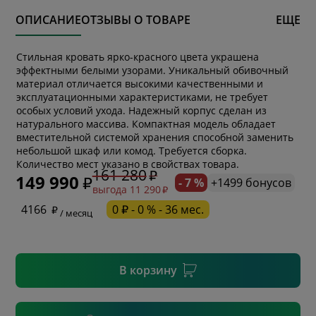
ОПИСАНИЕ
ОТЗЫВЫ О ТОВАРЕ
ЕЩЕ
Стильная кровать ярко-красного цвета украшена
эффектными белыми узорами. Уникальный обивочный
материал отличается высокими качественными и
эксплуатационными характеристиками, не требует
особых условий ухода. Надежный корпус сделан из
натурального массива. Компактная модель обладает
вместительной системой хранения способной заменить
* обязательное поле
небольшой шкаф или комод. Требуется сборка.
Количество мест указано в свойствах товара.
161 280
149 990
- 7 %
+1499 бонусов
выгода 11 290
* необязательное поле
4166
0 ₽ - 0 % - 36 мес.
/ месяц
* необязательное поле
В корзину
Подтвердить