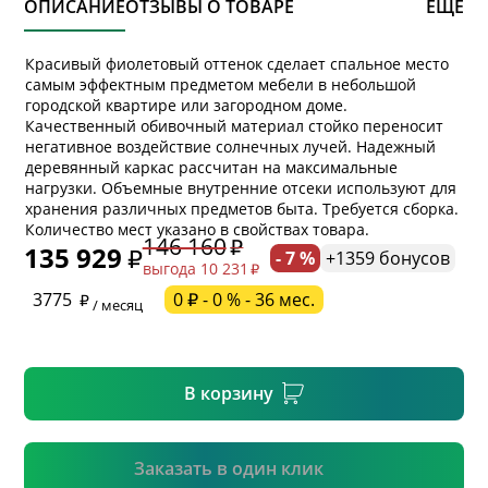
ОПИСАНИЕ
ОТЗЫВЫ О ТОВАРЕ
ЕЩЕ
Красивый фиолетовый оттенок сделает спальное место
самым эффектным предметом мебели в небольшой
городской квартире или загородном доме.
Качественный обивочный материал стойко переносит
негативное воздействие солнечных лучей. Надежный
деревянный каркас рассчитан на максимальные
нагрузки. Объемные внутренние отсеки используют для
* обязательное поле
хранения различных предметов быта. Требуется сборка.
Количество мест указано в свойствах товара.
146 160
135 929
- 7 %
+1359 бонусов
выгода 10 231
* необязательное поле
3775
0 ₽ - 0 % - 36 мес.
/ месяц
* необязательное поле
В корзину
Подтвердить
Заказать в один клик