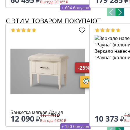
Выгода 20 165
+ 604 бонусов
С ЭТИМ ТОВАРОМ ПОКУПАЮТ
Зеркало навесн
"Рауна" (колон
-25%
Банкетка мягкая Дания
16 120
14
12 090
10 373
Выгода 4 030
Выг
+ 120 бонусов