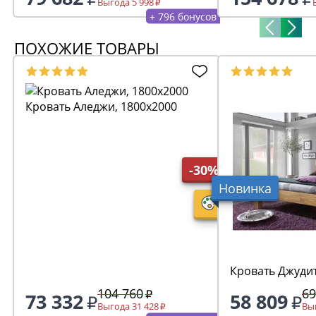
Выгода 5 998
+ 796 бонусов
ПОХОЖИЕ ТОВАРЫ
Кровать Аледжи, 1800х2000
-30%
Новинка
Кровать Джудит
104 760
69
73 332
58 809
Выгода 31 428
Выг