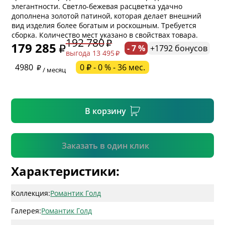
элегантности. Светло-бежевая расцветка удачно
дополнена золотой патиной, которая делает внешний
* обязательное поле
вид изделия более богатым и роскошным. Требуется
сборка. Количество мест указано в свойствах товара.
192 780
179 285
- 7 %
+1792 бонусов
выгода 13 495
* необязательное поле
4980
0 ₽ - 0 % - 36 мес.
/ месяц
* необязательное поле
В корзину
Подтвердить
Заказать в один клик
Характеристики:
Коллекция:
Романтик Голд
Галерея:
Романтик Голд