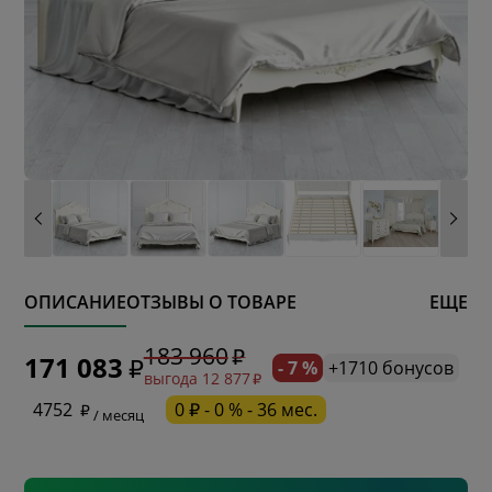
ОПИСАНИЕ
ОТЗЫВЫ О ТОВАРЕ
ЕЩЕ
* обязательное поле
183 960
171 083
- 7 %
+1710 бонусов
выгода 12 877
* необязательное поле
4752
0 ₽ - 0 % - 36 мес.
/ месяц
* необязательное поле