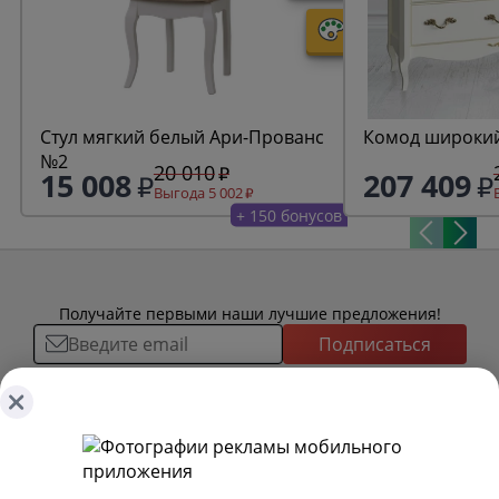
Стул мягкий белый Ари-Прованс
Комод широкий
№2
20 010
15 008
207 409
Выгода 5 002
+ 150 бонусов
Получайте первыми наши лучшие предложения!
Подписаться
О ТОВАРАХ
ТОВАРЫ