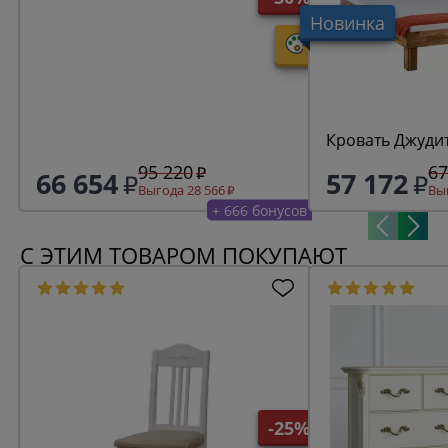
Новинка
Кровать Джудит
95 220
67
66 654
57 172
Выгода 28 566
Выг
+ 666 бонусов
С ЭТИМ ТОВАРОМ ПОКУПАЮТ
-25%