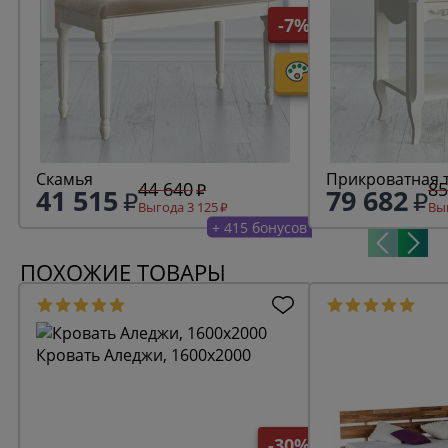
-7%
Скамья
Прикроватная 
44 640
85
41 515
79 682
Выгода 3 125
Выг
+ 415 бонусов
ПОХОЖИЕ ТОВАРЫ
Кровать Аледжи, 1600х2000
-30%