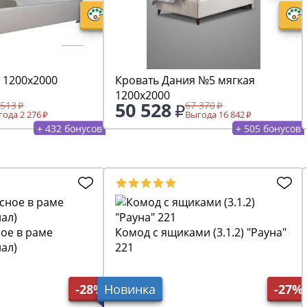
 1200х2000
Кровать Дания №5 мягкая
1200х2000
50 528
 513
67 370
ода 2 276
Выгода 16 842
+ 432 бонусов
+ 505 бонусов
ое в раме
Комод с ящиками (3.1.2) "Рауна"
иал)
221
-28%
Новинка
-27%