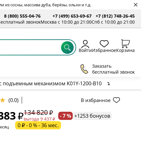
 из сосны, массива дуба, берёзы, ольхи и т.д.
8 (800) 555-04-76
+7 (499) 653-69-67
+7 (812) 748-26-45
ты
Бесплатный звонок
Москва с 10:00 до 21:00
Спб с 10:00 до 21:00
Войти
Избранное
Корзина
Заказать
бесплатный звонок
 с подъемным механизмом K01Y-1200-B10
↴
ельное поле
(0.0)
В избранное
134 820
383
- 7 %
+1253 бонусов
ательное поле
выгода 9 437
0 ₽ - 0 % - 36 мес.
месяц
ательное поле