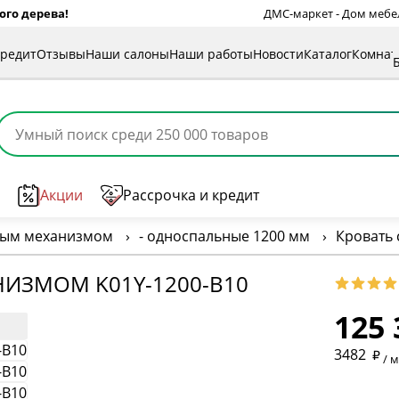
ого дерева!
ДМС-маркет - Дом мебели
кредит
Отзывы
Наши салоны
Наши работы
Новости
Каталог
Комна
Акции
Рассрочка и кредит
ным механизмом
›
- односпальные 1200 мм
›
Кровать
* обязат
ИЗМОМ K01Y-1200-B10
125 
* необяз
3482
/ 
* необяз