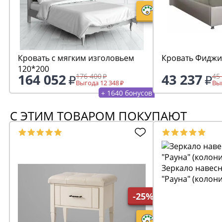
Кровать с мягким изголовьем
Кровать Фиджи
120*200
164 052
43 237
176 400
45
Выгода 12 348
Выг
+ 1640 бонусов
С ЭТИМ ТОВАРОМ ПОКУПАЮТ
Зеркало навесн
"Рауна" (колон
-25%