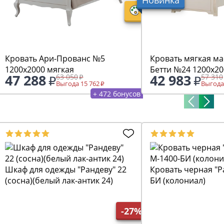
Кровать Ари-Прованс №5
Кровать мягкая ма
1200х2000 мягкая
Бетти №24 1200х20
47 288
42 983
63 050
57 310
Выгода 15 762
Выгода
+ 472 бонусов
Шкаф для одежды "Рандеву" 22
Кровать черная "Р
(сосна)(белый лак-антик 24)
БИ (колониал)
-27%