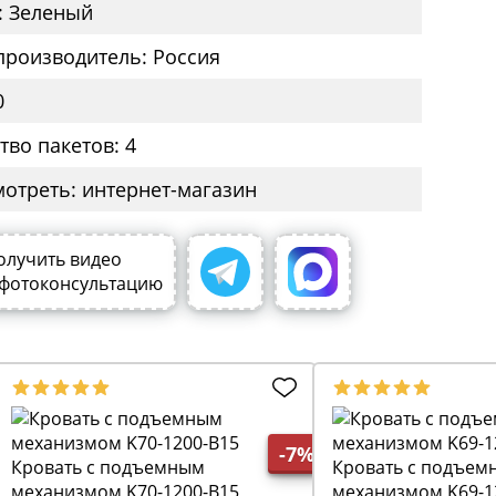
: Зеленый
производитель: Россия
0
тво пакетов: 4
мотреть: интернет-магазин
олучить видео
 фотоконсультацию
-7%
Кровать с подъемным
Кровать с подъем
механизмом K70-1200-B15
механизмом K69-1