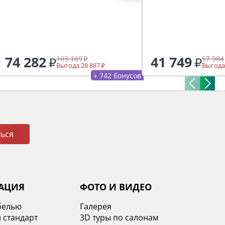
74 282
41 749
103 169
57 984
Выгода 28 887
Выгода
+ 742 бонусов
ься
АЦИЯ
ФОТО И ВИДЕО
белью
Галерея
 стандарт
3D туры по салонам