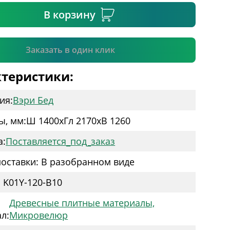
В корзину
Подтвердить
Заказать в один клик
теристики:
ия:
Вэри Бед
ы, мм:
Ш 1400
x
Гл 2170
x
В 1260
а:
Поставляется_под_заказ
оставки: В разобранном виде
: K01Y-120-B10
Древесные плитные материалы,
л:
Микровелюр