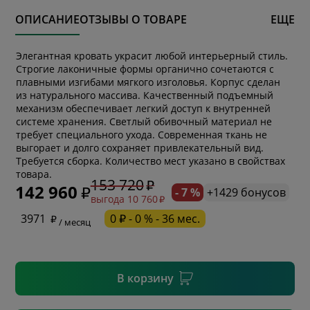
ОПИСАНИЕ
ОТЗЫВЫ О ТОВАРЕ
ЕЩЕ
Элегантная кровать украсит любой интерьерный стиль.
Строгие лаконичные формы органично сочетаются с
плавными изгибами мягкого изголовья. Корпус сделан
из натурального массива. Качественный подъемный
механизм обеспечивает легкий доступ к внутренней
системе хранения. Светлый обивочный материал не
требует специального ухода. Современная ткань не
выгорает и долго сохраняет привлекательный вид.
* обязательное поле
Требуется сборка. Количество мест указано в свойствах
товара.
153 720
142 960
- 7 %
+1429 бонусов
выгода 10 760
* необязательное поле
3971
0 ₽ - 0 % - 36 мес.
/ месяц
* необязательное поле
В корзину