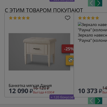
С ЭТИМ ТОВАРОМ ПОКУПАЮТ
Зеркало навесн
"Рауна" (колон
-25%
Банкетка мягкая Дания
16 120
14
12 090
10 373
Выгода 4 030
Выг
+ 120 бонусов