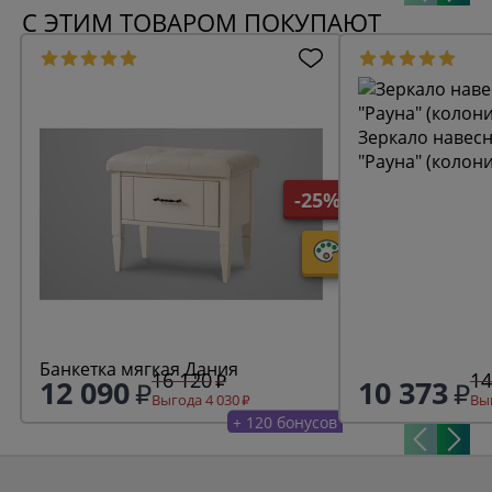
С ЭТИМ ТОВАРОМ ПОКУПАЮТ
Зеркало навесн
"Рауна" (колон
-25%
Банкетка мягкая Дания
16 120
14
12 090
10 373
Выгода 4 030
Выг
+ 120 бонусов