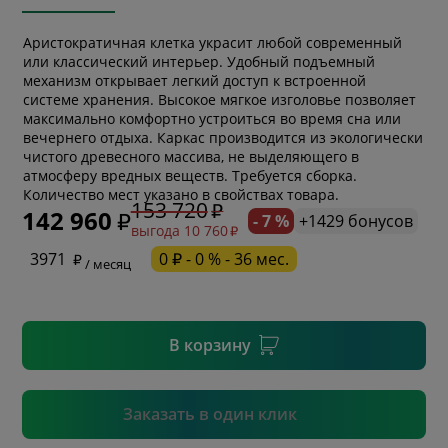
Аристократичная клетка украсит любой современный
или классический интерьер. Удобный подъемный
механизм открывает легкий доступ к встроенной
системе хранения. Высокое мягкое изголовье позволяет
максимально комфортно устроиться во время сна или
вечернего отдыха. Каркас производится из экологически
чистого древесного массива, не выделяющего в
* обязательное поле
атмосферу вредных веществ. Требуется сборка.
Количество мест указано в свойствах товара.
153 720
142 960
- 7 %
+1429 бонусов
выгода 10 760
* необязательное поле
3971
0 ₽ - 0 % - 36 мес.
/ месяц
* необязательное поле
В корзину
Подтвердить
Заказать в один клик