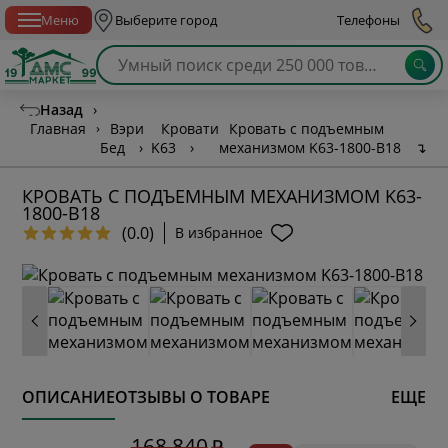
Спб с 10:00 до 21:00
Меню
Выберите город
Телефоны
Назад
›
Главная
›
Вэри
Кровати
Кровать с подъемным
Бед
›
K63
›
механизмом K63-1800-B18
↴
КРОВАТЬ С ПОДЪЕМНЫМ МЕХАНИЗМОМ K63-
1800-B18
(0.0)
В избранное
ОПИСАНИЕ
ОТЗЫВЫ О ТОВАРЕ
ЕЩЕ
* обязательное поле
168 840