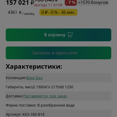
157 021
- 7 %
+1570 бонусов
выгода 11 819
* необязательное поле
4361
0 ₽ - 0 % - 36 мес.
/ месяц
* необязательное поле
В корзину
Подтвердить
Заказать в один клик
Характеристики:
Коллекция:
Вэри Бед
Габариты, мм:
Ш 1900
x
Гл 2170
x
В 1250
Доставка:
Поставляется_под_заказ
Форма поставки: В разобранном виде
Артикул: K63-180-B18