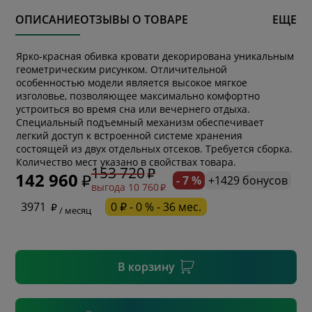
ОПИСАНИЕ
ОТЗЫВЫ О ТОВАРЕ
ЕЩЕ
Ярко-красная обивка кровати декорирована уникальным
геометрическим рисунком. Отличительной
особенностью модели является высокое мягкое
изголовье, позволяющее максимально комфортно
устроиться во время сна или вечернего отдыха.
Специальный подъемный механизм обеспечивает
легкий доступ к встроенной системе хранения
* обязательное поле
состоящей из двух отдельных отсеков. Требуется сборка.
Количество мест указано в свойствах товара.
153 720
142 960
- 7 %
+1429 бонусов
выгода 10 760
* необязательное поле
3971
0 ₽ - 0 % - 36 мес.
/ месяц
* необязательное поле
В корзину
Подтвердить