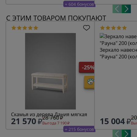
+ 604 бонусов
С ЭТИМ ТОВАРОМ ПОКУПАЮТ
Зеркало навесн
"Рауна" 200 (ко
-25%
Скамья из дерева Дания мягкая
28 760
20
21 570
15 004
Выгода 7 190
Выг
+ 215 бонусов