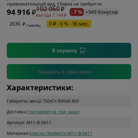
привлекательный вид. Сборка не требуется.
102 060
94 916
- 7 %
+949 бонусов
выгода 7 144
* необязательное поле
2636
0 ₽ - 0 % - 36 мес.
/ месяц
* необязательное поле
В корзину
Подтвердить
Заказать в один клик
Характеристики:
Габариты, мм:
Ш 750
x
Гл 800
x
В 860
Доставка:
Поставляется_под_заказ
Артикул: M11-B-0411
Материал:
Кресло Перфетто M11-B-0411