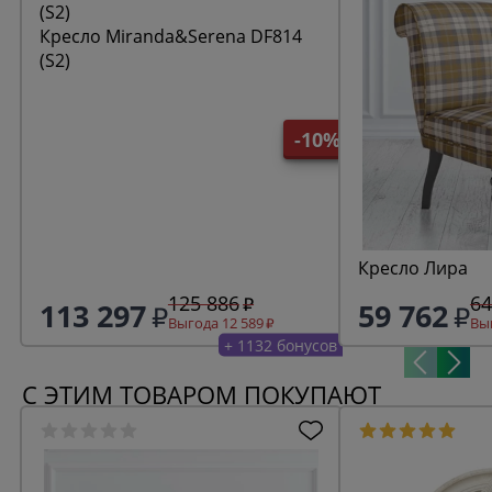
Кресло Miranda&Serena DF814
(S2)
-10%
Кресло Лира
125 886
64
113 297
59 762
Выгода 12 589
Выг
+ 1132 бонусов
С ЭТИМ ТОВАРОМ ПОКУПАЮТ