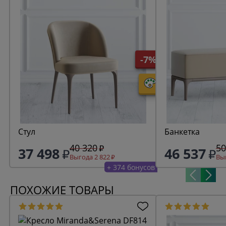
-7%
Стул
Банкетка
40 320
50
37 498
46 537
Выгода 2 822
Выг
+ 374 бонусов
ПОХОЖИЕ ТОВАРЫ