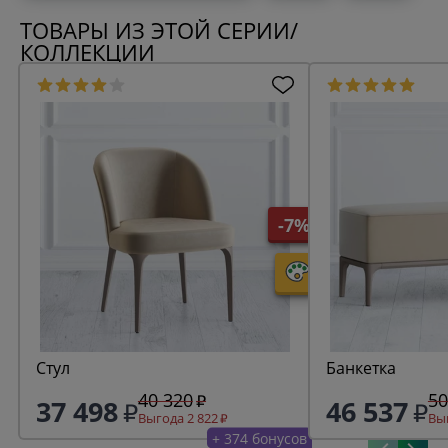
ТОВАРЫ ИЗ ЭТОЙ СЕРИИ/
КОЛЛЕКЦИИ
-7%
Стул
Банкетка
40 320
50
37 498
46 537
Выгода 2 822
Выг
+ 374 бонусов