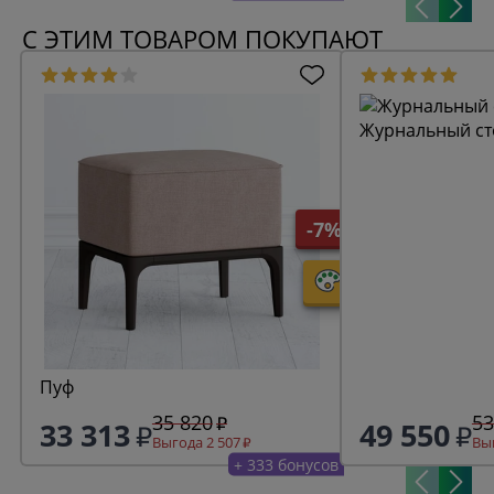
С ЭТИМ ТОВАРОМ ПОКУПАЮТ
Журнальный ст
-7%
Пуф
35 820
53
33 313
49 550
Выгода 2 507
Выг
+ 333 бонусов