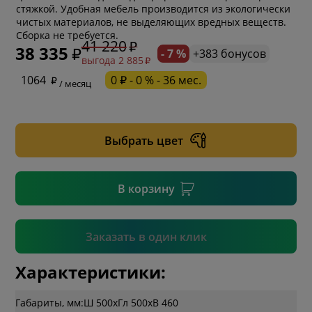
стяжкой. Удобная мебель производится из экологически
чистых материалов, не выделяющих вредных веществ.
Сборка не требуется.
41 220
38 335
- 7 %
+383 бонусов
выгода 2 885
* обязательное поле
1064
0 ₽ - 0 % - 36 мес.
/ месяц
* необязательное поле
Выбрать цвет
* необязательное поле
В корзину
Подтвердить
Заказать в один клик
Характеристики:
Габариты, мм:
Ш 500
x
Гл 500
x
В 460