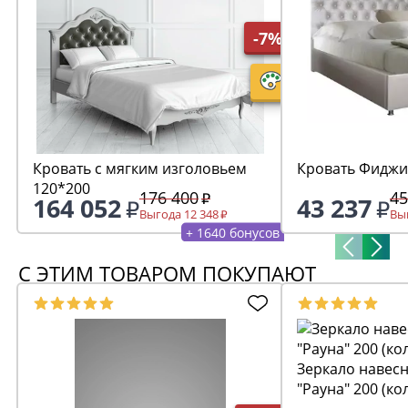
-7%
Кровать с мягким изголовьем
Кровать Фиджи
120*200
176 400
45
164 052
43 237
Выгода 12 348
Выг
+ 1640 бонусов
С ЭТИМ ТОВАРОМ ПОКУПАЮТ
Зеркало навесн
"Рауна" 200 (ко