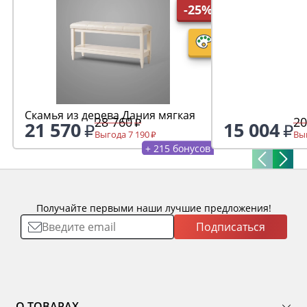
-25%
Скамья из дерева Дания мягкая
28 760
20
21 570
15 004
Выгода 7 190
Выг
+ 215 бонусов
Получайте первыми наши лучшие предложения!
Подписаться
О ТОВАРАХ