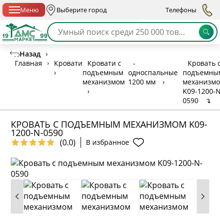
Спб с 10:00 до 21:00
Меню
Выберите город
Телефоны
Назад
›
Главная
›
Кровати
Кровати с
-
Кровать 
›
подъемным
односпальные
подъемны
механизмом
1200 мм
›
механизм
›
K09-1200-N
0590
↴
КРОВАТЬ С ПОДЪЕМНЫМ МЕХАНИЗМОМ K09-
1200-N-0590
(0.0)
В избранное