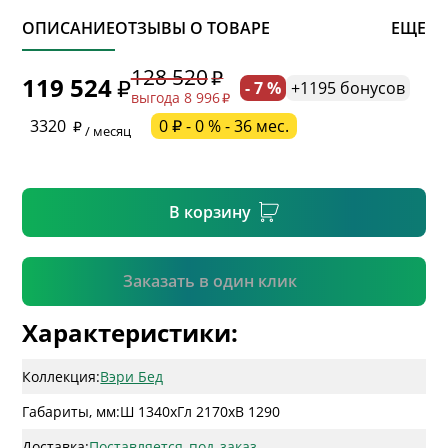
ОПИСАНИЕ
ОТЗЫВЫ О ТОВАРЕ
ЕЩЕ
* обязательное поле
128 520
119 524
- 7 %
+1195 бонусов
выгода 8 996
* необязательное поле
3320
0 ₽ - 0 % - 36 мес.
/ месяц
* необязательное поле
В корзину
Подтвердить
Заказать в один клик
Характеристики:
Коллекция:
Вэри Бед
Габариты, мм:
Ш 1340
x
Гл 2170
x
В 1290
Доставка:
Поставляется_под_заказ