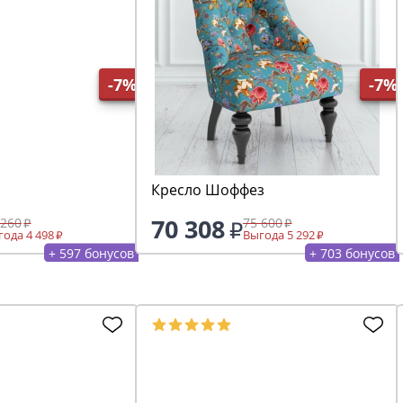
-7%
-7%
Кресло Шоффез
70 308
 260
75 600
ода 4 498
Выгода 5 292
+ 597 бонусов
+ 703 бонусов