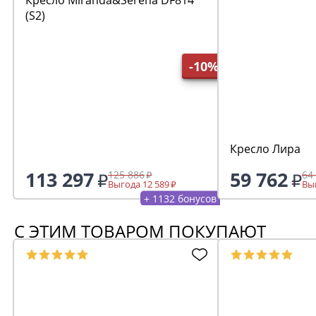
(S2)
-10%
Кресло Лира
113 297
59 762
125 886
64
Выгода 12 589
Выг
+ 1132 бонусов
С ЭТИМ ТОВАРОМ ПОКУПАЮТ