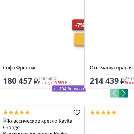
-7%
Софа Френсис
Оттоманка правая
180 457
214 439
194 040
230 
Выгода 13 583
Выго
+ 1804 бонусов
Классическое кресло Kavita