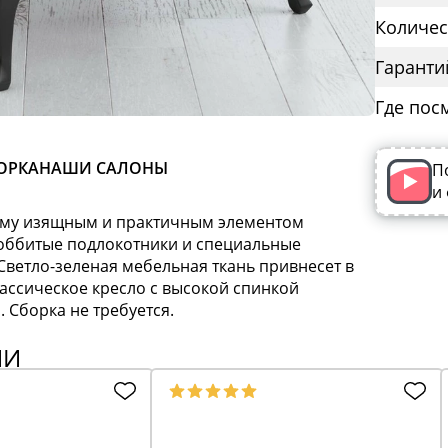
Количес
Гаранти
Где пос
ОРКА
НАШИ САЛОНЫ
П
и
щему изящным и практичным элементом
 оббитые подлокотники и специальные
Светло-зеленая мебельная ткань привнесет в
ссическое кресло с высокой спинкой
 Сборка не требуется.
ИИ