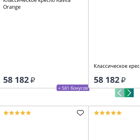
Orange
Классическое кресл
58 182
58 182
+ 581 бонусов