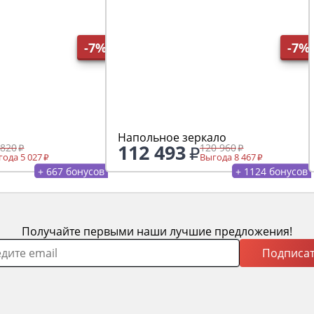
-7%
-7%
Напольное зеркало
112 493
 820
120 960
ода 5 027
Выгода 8 467
+ 667 бонусов
+ 1124 бонусов
Получайте первыми наши лучшие предложения!
Подписат