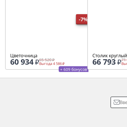
-7%
Цветочница
Столик круглый
60 934
66 793
65 520
71
Выгода 4 586
Выг
+ 609 бонусов