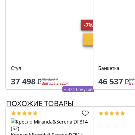
-7%
Стул
Банкетка
37 498
46 537
40 320
50
Выгода 2 822
Выг
+ 374 бонусов
ПОХОЖИЕ ТОВАРЫ
Кресло Miranda&Serena DF814