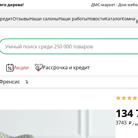
ого дерева!
ДМС-маркет - Дом мебели
кредит
Отзывы
Наши салоны
Наши работы
Новости
Каталог
Комна
Акции
Рассрочка и кредит
 Френсис
↴
* обязат
134 
* необяз
3743
/ 
* необяз