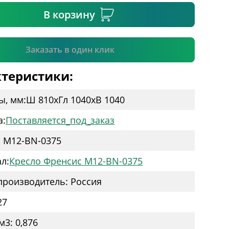
В корзину
Подтвердить
Заказать в один клик
теристики:
ы, мм:
Ш 810
x
Гл 1040
x
В 1040
а:
Поставляется_под_заказ
: M12-BN-0375
л:
Кресло Френсис M12-BN-0375
производитель: Россия
27
м3: 0,876