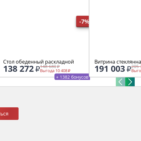
-7%
Стол обеденный раскладной
Витрина стеклянна
138 272
191 003
148 680
205 
Выгода 10 408
Выго
+ 1382 бонусов
ься