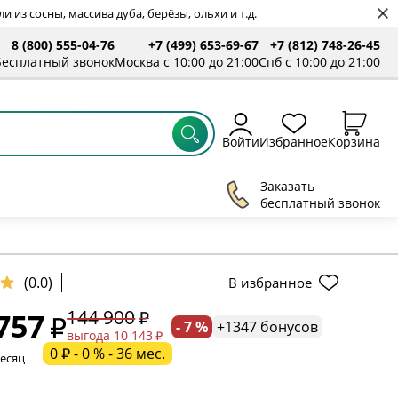
 из сосны, массива дуба, берёзы, ольхи и т.д.
8 (800) 555-04-76
+7 (499) 653-69-67
+7 (812) 748-26-45
ты
Бесплатный звонок
Москва с 10:00 до 21:00
Спб с 10:00 до 21:00
Войти
Избранное
Корзина
Заказать
бесплатный звонок
ельное поле
(0.0)
В избранное
144 900
757
- 7 %
+1347 бонусов
ательное поле
выгода 10 143
0 ₽ - 0 % - 36 мес.
месяц
ательное поле