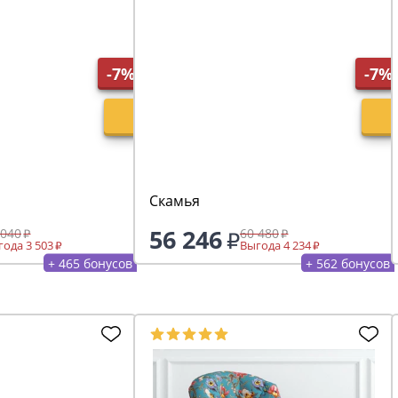
-7%
-7%
Скамья
56 246
 040
60 480
ода 3 503
Выгода 4 234
+ 465 бонусов
+ 562 бонусов