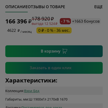
ОПИСАНИЕ
ОТЗЫВЫ О ТОВАРЕ
ЕЩЕ
* обязательное поле
178 920
166 396
- 7 %
+1663 бонусов
выгода 12 524
* необязательное поле
4622
0 ₽ - 0 % - 36 мес.
/ месяц
* необязательное поле
В корзину
Подтвердить
Заказать в один клик
Характеристики:
Коллекция:
Вэри Бед
Габариты, мм:
Ш 1900
x
Гл 2170
x
В 1670
Доставка:
Поставляется_под_заказ