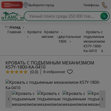
Спб с 10:00 до 21:00
Меню
Выберите город
Телефоны
Назад
›
Главная
›
Кровати
Кровати
-
Кровать с
›
мягкие
›
двуспальные
подъемным
1800
›
механизмом
K57Y-1800-
Ka-0410
↴
КРОВАТЬ С ПОДЪЕМНЫМ МЕХАНИЗМОМ
K57Y-1800-KA-0410
(0.0)
В избранное