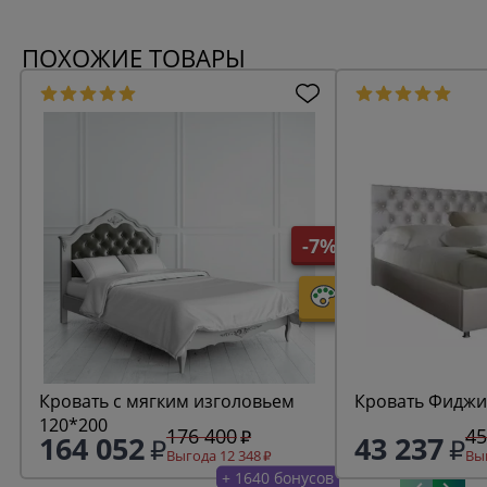
ПОХОЖИЕ ТОВАРЫ
-7%
Кровать с мягким изголовьем
Кровать Фиджи
120*200
176 400
45
164 052
43 237
Выгода 12 348
Выг
+ 1640 бонусов