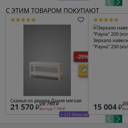
С ЭТИМ ТОВАРОМ ПОКУПАЮТ
Зеркало навесн
"Рауна" 200 (ко
-25%
Скамья из дерева Дания мягкая
28 760
20
21 570
15 004
Выгода 7 190
Выг
+ 215 бонусов