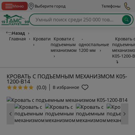
Спб с 10:00 до 21:00
Меню
Выберите город
Телефоны
Назад
›
Главная
›
Кровати
Кровати с
-
Кровать 
›
подъемным
односпальные
подъемны
механизмом
1200 мм
›
механизм
›
K05-1200-
↴
КРОВАТЬ С ПОДЪЕМНЫМ МЕХАНИЗМОМ K05-
1200-B14
(0.0)
В избранное