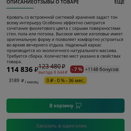
ОПИСАНИЕ
ОТЗЫВЫ О ТОВАРЕ
ЕЩЕ
Кровать со встроенной системой хранения задаст тон
всему интерьеру Особенно эффектно смотрится
сочетание фиолетового цвета с серыми поверхностями
стен, пола или потолка. Высокое мягкое изголовье имеет
оригинальную форму и позволяет комфортно устроиться
во время вечернего отдыха. Надежный каркас
производится из экологичного натурального массива.
* обязательное поле
Требуется сборка. Количество мест указано в свойствах
товара.
123 480
114 836
- 7 %
+1148 бонусов
выгода 8 644
* необязательное поле
3189
0 ₽ - 0 % - 36 мес.
/ месяц
* необязательное поле
В корзину
Подтвердить
Заказать в один клик