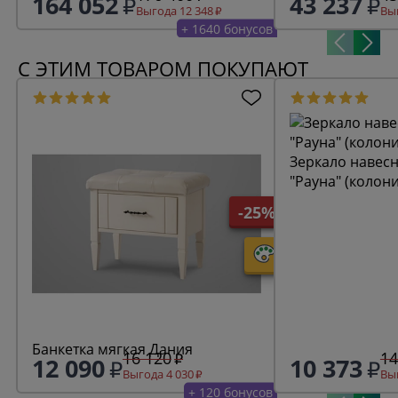
164 052
43 237
Выгода 12 348
Выг
+ 1640 бонусов
С ЭТИМ ТОВАРОМ ПОКУПАЮТ
Зеркало навесн
"Рауна" (колон
-25%
Банкетка мягкая Дания
16 120
14
12 090
10 373
Выгода 4 030
Выг
+ 120 бонусов