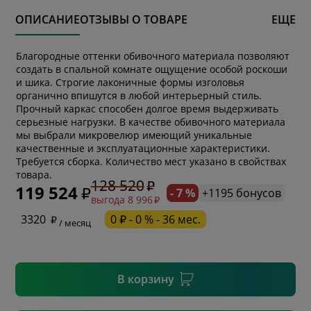
ОПИСАНИЕ
ОТЗЫВЫ О ТОВАРЕ
ЕЩЕ
Благородные оттенки обивочного материала позволяют
создать в спальной комнате ощущение особой роскоши
и шика. Строгие лаконичные формы изголовья
органично впишутся в любой интерьерный стиль.
Прочный каркас способен долгое время выдерживать
серьезные нагрузки. В качестве обивочного материала
мы выбрали микровелюр имеющий уникальные
качественные и эксплуатационные характеристики.
* обязательное поле
Требуется сборка. Количество мест указано в свойствах
товара.
128 520
119 524
- 7 %
+1195 бонусов
выгода 8 996
* необязательное поле
3320
0 ₽ - 0 % - 36 мес.
/ месяц
* необязательное поле
В корзину