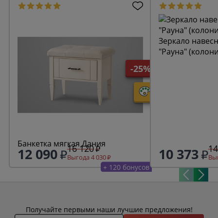
Зеркало навесн
"Рауна" (колон
-25%
Банкетка мягкая Дания
16 120
14
12 090
10 373
Выгода 4 030
Выг
+ 120 бонусов
Получайте первыми наши лучшие предложения!