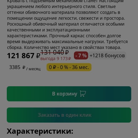
Кровать с подъемным механизмом станет настоящим
украшением любого интерьерного стиля. Светлые
оттенки обивочного материала позволяют создать в
помещении ощущение легкости, свежести и простора.
Роскошный обивочный материал отличается особыми
качественными и эксплуатационными
характеристиками. Прочный каркас способен долгое
* обязательное поле
время выдерживать максимальные нагрузки. Требуется
сборка. Количество мест указано в свойствах товара.
131 040
121 867
- 7 %
+1218 бонусов
выгода 9 173
* необязательное поле
3385
0 ₽ - 0 % - 36 мес.
/ месяц
* необязательное поле
В корзину
Подтвердить
Заказать в один клик
Характеристики: