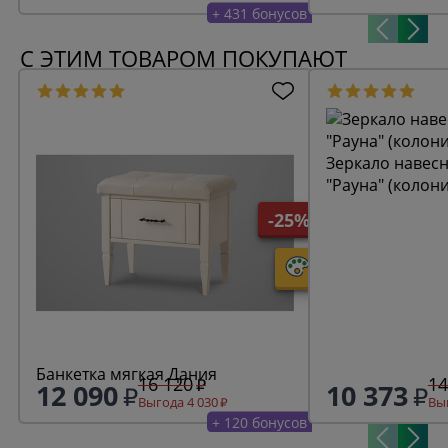
+ 431 бонусов
С ЭТИМ ТОВАРОМ ПОКУПАЮТ
Зеркало навесн
"Рауна" (колон
-25%
Банкетка мягкая Дания
16 120
14
12 090
10 373
Выгода 4 030
Выг
+ 120 бонусов