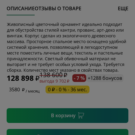
ОПИСАНИЕ
ОТЗЫВЫ О ТОВАРЕ
ЕЩЕ
Живописный цветочный орнамент идеально подходит
для обустройства стилей кантри, прованс, арт-деко или
винтаж. Корпус сделан из экологичного древесного
массива. Просторное спальное место оснащено удобной
системой хранения, позволяющей в легкодоступном
месте поместить личные вещи, текстиль и пастельные
принадлежности. Светлый обивочный материал не
* обязательное поле
выгорает и не требует особых условий ухода. Требуется
сборка. Количество мест указано в свойствах товара.
138 600
128 898
- 7 %
+1288 бонусов
выгода 9 702
* необязательное поле
3580
0 ₽ - 0 % - 36 мес.
/ месяц
* необязательное поле
В корзину
Подтвердить