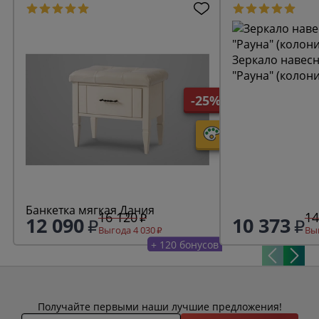
Зеркало навесн
"Рауна" (колон
-25%
Банкетка мягкая Дания
16 120
14
12 090
10 373
Выгода 4 030
Выг
+ 120 бонусов
Получайте первыми наши лучшие предложения!