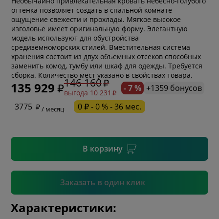
Необычайно привлекательная кровать небесно-голубого
оттенка позволяет создать в спальной комнате
ощущение свежести и прохлады. Мягкое высокое
изголовье имеет оригинальную форму. Элегантную
модель используют для обустройства
средиземноморских стилей. Вместительная система
хранения состоит из двух объемных отсеков способных
* обязательное поле
заменить комод, тумбу или шкаф для одежды. Требуется
сборка. Количество мест указано в свойствах товара.
146 160
135 929
- 7 %
+1359 бонусов
выгода 10 231
* необязательное поле
3775
0 ₽ - 0 % - 36 мес.
/ месяц
* необязательное поле
В корзину
Подтвердить
Заказать в один клик
Характеристики: