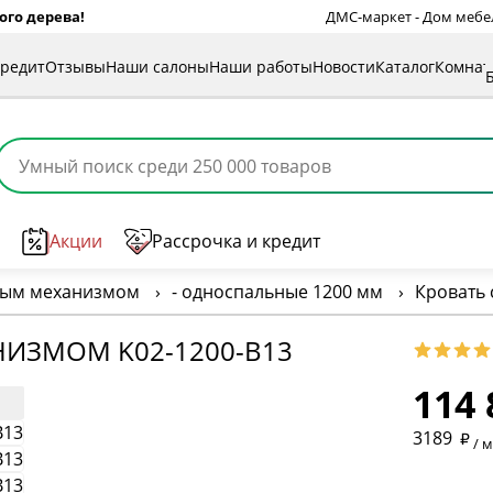
ого дерева!
ДМС-маркет - Дом мебели
кредит
Отзывы
Наши салоны
Наши работы
Новости
Каталог
Комна
Акции
Рассрочка и кредит
ным механизмом
›
- односпальные 1200 мм
›
Кровать
* обязат
ИЗМОМ K02-1200-B13
114 
* необяз
3189
/ 
* необяз