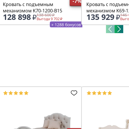
-7%
Кровать с подъемным
Кровать с подъем
механизмом K70-1200-B15
механизмом K69-1
128 898
135 929
138 600
146 
Выгода 9 702
Выго
+ 1288 бонусов