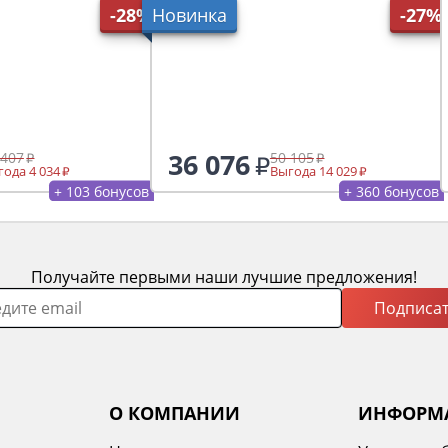
-28%
Новинка
-27%
36 076
 407
50 105
ода 4 034
Выгода 14 029
+ 103 бонусов
+ 360 бонусов
Получайте первыми наши лучшие предложения!
Подписат
О КОМПАНИИ
ИНФОРМ