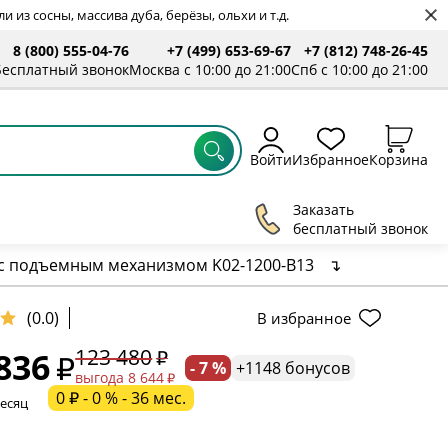
 из сосны, массива дуба, берёзы, ольхи и т.д.
8 (800) 555-04-76
+7 (499) 653-69-67
+7 (812) 748-26-45
ты
Бесплатный звонок
Москва с 10:00 до 21:00
Спб с 10:00 до 21:00
Войти
Избранное
Корзина
Заказать
бесплатный звонок
 с подъемным механизмом K02-1200-B13
↴
ельное поле
(0.0)
В избранное
123 480
836
- 7 %
+1148 бонусов
ательное поле
выгода 8 644
0 ₽ - 0 % - 36 мес.
месяц
ательное поле