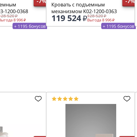
-7%
-7%
ъемным
Кровать с подъемным
3-1200-0368
механизмом K02-1200-0363
119 524
128 520
128 520
Выгода 8 996
Выгода 8 996
+ 1195 бонусов
+ 1195 бонусов