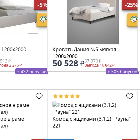
-5%
-25%
 1200х2000
Кровать Дания №5 мягкая
1200х2000
50 528
 513
67 370
ода 2 276
Выгода 16 842
+ 432 бонусов
+ 505 бонусов
ое в раме
Комод с ящиками (3.1.2) "Рауна"
иал)
221