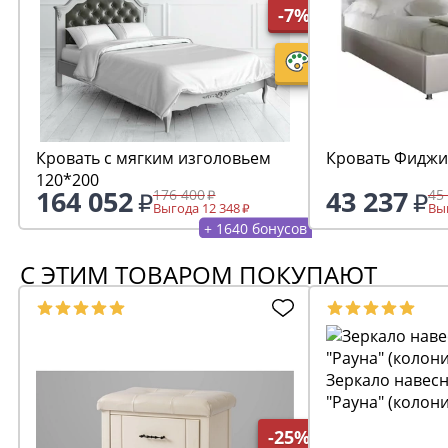
-7%
Кровать с мягким изголовьем
Кровать Фиджи
120*200
164 052
43 237
176 400
45
Выгода 12 348
Выг
+ 1640 бонусов
С ЭТИМ ТОВАРОМ ПОКУПАЮТ
Зеркало навесн
"Рауна" (колон
-25%