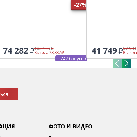
-27%
74 282
41 749
103 169
57 984
Выгода 28 887
Выгода
+ 742 бонусов
ься
АЦИЯ
ФОТО И ВИДЕО