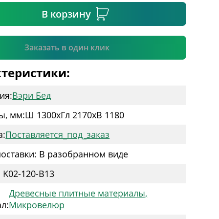
В корзину
Подтвердить
Заказать в один клик
теристики:
ия:
Вэри Бед
ы, мм:
Ш 1300
x
Гл 2170
x
В 1180
а:
Поставляется_под_заказ
оставки: В разобранном виде
: K02-120-B13
Древесные плитные материалы,
л:
Микровелюр