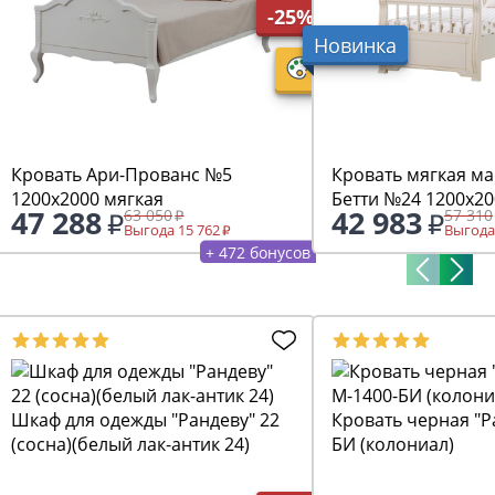
-25%
Новинка
Кровать Ари-Прованс №5
Кровать мягкая ма
1200х2000 мягкая
Бетти №24 1200х20
47 288
42 983
63 050
57 310
Выгода 15 762
Выгода
+ 472 бонусов
Шкаф для одежды "Рандеву" 22
Кровать черная "Р
(сосна)(белый лак-антик 24)
БИ (колониал)