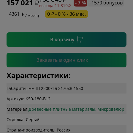
157 021
- 7 %
+1570 бонусов
выгода 11 819
* необязательное поле
4361
0 ₽ - 0 % - 36 мес.
/ месяц
* необязательное поле
В корзину
Подтвердить
Заказать в один клик
Характеристики:
Габариты, мм:
Ш 2200
x
Гл 2170
x
В 1550
Артикул: K50-180-B12
Материал:
Древесные плитные материалы, Микровелюр
Отделка: Серый
Страна-производитель: Россия