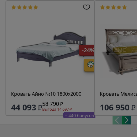
-24%
Кровать Айно №10 1800х2000
Кровать Мелис
58 790
44 093
106 950
Выгода 14 697
+ 440 бонусов