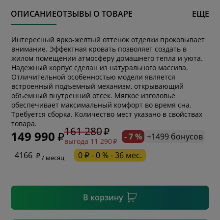
ОПИСАНИЕ
ОТЗЫВЫ О ТОВАРЕ
ЕЩЕ
Интересный ярко-желтый оттенок отделки проковывает
внимание. Эффектная кровать позволяет создать в
жилом помещении атмосферу домашнего тепла и уюта.
Надежный корпус сделан из натурального массива.
Отличительной особенностью модели является
встроенный подъемный механизм, открывающий
объемный внутренний отсек. Мягкое изголовье
обеспечивает максимальный комфорт во время сна.
* обязательное поле
Требуется сборка. Количество мест указано в свойствах
товара.
161 280
149 990
- 7 %
+1499 бонусов
выгода 11 290
* необязательное поле
4166
0 ₽ - 0 % - 36 мес.
/ месяц
* необязательное поле
В корзину