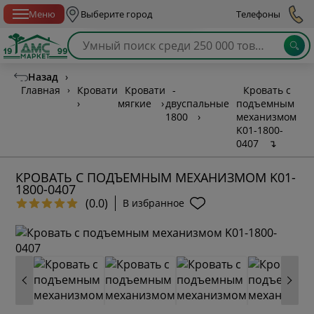
Спб с 10:00 до 21:00
Меню
Выберите город
Телефоны
Назад
›
Главная
›
Кровати
Кровати
-
Кровать с
›
мягкие
›
двуспальные
подъемным
1800
›
механизмом
K01-1800-
0407
↴
КРОВАТЬ С ПОДЪЕМНЫМ МЕХАНИЗМОМ K01-
1800-0407
(0.0)
В избранное