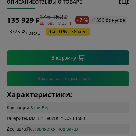
ОПИСАНИЕ
ОТЗЫВЫ О ТОВАРЕ
ЕЩЕ
* обязательное поле
146 160
135 929
- 7 %
+1359 бонусов
выгода 10 231
* необязательное поле
3775
0 ₽ - 0 % - 36 мес.
/ месяц
* необязательное поле
В корзину
Подтвердить
Заказать в один клик
Характеристики:
Коллекция:
Вэри Бед
Габариты, мм:
Ш 1580
x
Гл 2170
x
В 1580
Доставка:
Поставляется_под_заказ