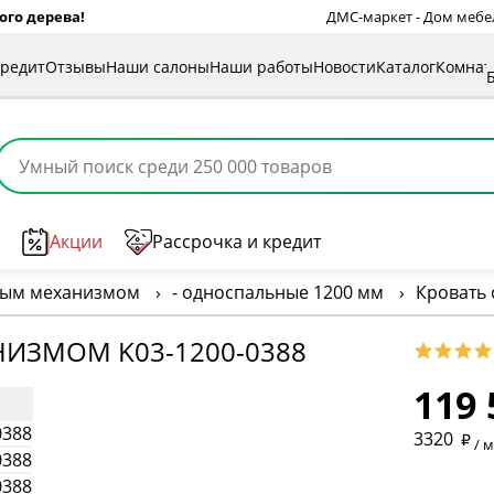
ого дерева!
ДМС-маркет - Дом мебели
кредит
Отзывы
Наши салоны
Наши работы
Новости
Каталог
Комна
Акции
Рассрочка и кредит
ным механизмом
›
- односпальные 1200 мм
›
Кровать
* обязат
ИЗМОМ K03-1200-0388
119 
* необяз
3320
/ 
* необяз