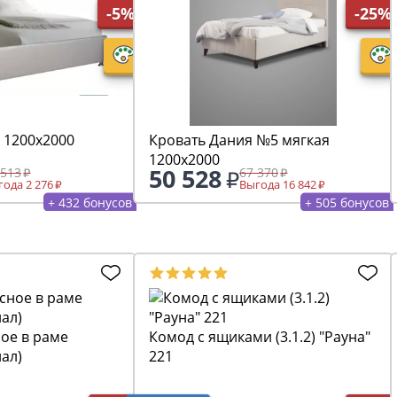
-5%
-25%
 1200х2000
Кровать Дания №5 мягкая
1200х2000
50 528
 513
67 370
ода 2 276
Выгода 16 842
+ 432 бонусов
+ 505 бонусов
ое в раме
Комод с ящиками (3.1.2) "Рауна"
иал)
221