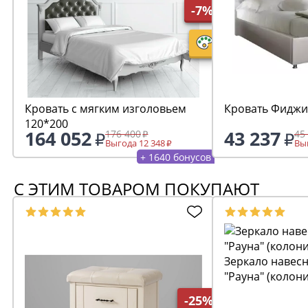
-7%
Кровать с мягким изголовьем
Кровать Фиджи
120*200
164 052
43 237
176 400
45
Выгода 12 348
Выг
+ 1640 бонусов
С ЭТИМ ТОВАРОМ ПОКУПАЮТ
Зеркало навесн
"Рауна" (колон
-25%