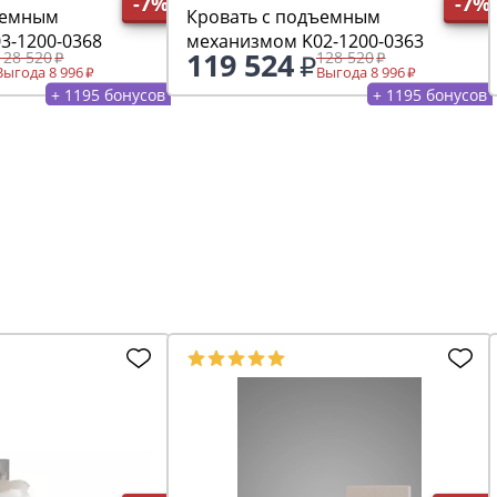
-7%
-7%
ъемным
Кровать с подъемным
3-1200-0368
механизмом K02-1200-0363
119 524
128 520
128 520
Выгода 8 996
Выгода 8 996
+ 1195 бонусов
+ 1195 бонусов