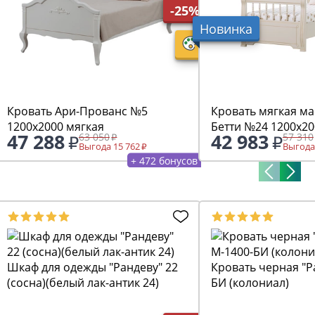
-25%
Новинка
Кровать Ари-Прованс №5
Кровать мягкая ма
1200х2000 мягкая
Бетти №24 1200х20
47 288
42 983
63 050
57 310
Выгода 15 762
Выгода
+ 472 бонусов
Шкаф для одежды "Рандеву" 22
Кровать черная "Р
(сосна)(белый лак-антик 24)
БИ (колониал)