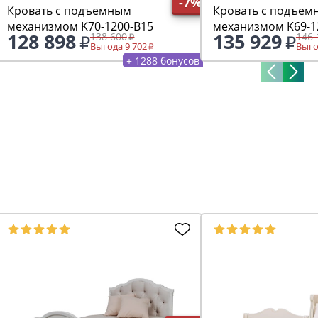
-7%
Кровать с подъемным
Кровать с подъем
механизмом K70-1200-B15
механизмом K69-1
128 898
135 929
138 600
146 
Выгода 9 702
Выго
+ 1288 бонусов