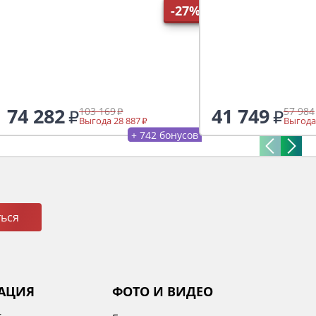
-27%
74 282
41 749
103 169
57 984
Выгода 28 887
Выгода
+ 742 бонусов
ься
АЦИЯ
ФОТО И ВИДЕО