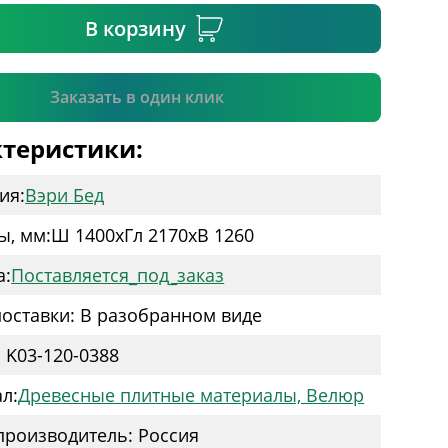
В корзину
Подтвердить
Заказать в один клик
теристики:
ия:
Вэри Бед
ы, мм:
Ш 1400
x
Гл 2170
x
В 1260
а:
Поставляется_под_заказ
оставки: В разобранном виде
: K03-120-0388
л:
Древесные плитные материалы, Велюр
производитель: Россия