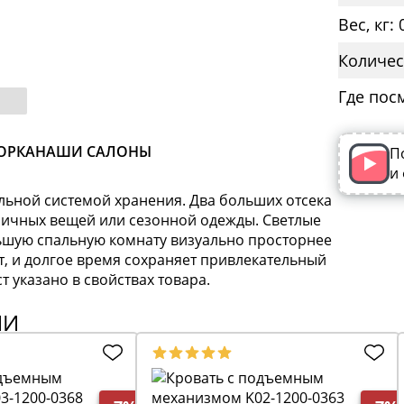
Вес, кг: 
Количес
Где пос
ОРКА
НАШИ САЛОНЫ
П
и
ьной системой хранения. Два больших отсека
личных вещей или сезонной одежды. Светлые
ьшую спальную комнату визуально просторнее
т, и долгое время сохраняет привлекательный
т указано в свойствах товара.
ИИ