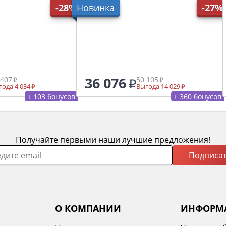
-28%
Новинка
-27%
36 076
 407
50 105
ода 4 034
Выгода 14 029
+ 103 бонусов
+ 360 бонусов
Получайте первыми наши лучшие предложения!
Подписат
О КОМПАНИИ
ИНФОРМ