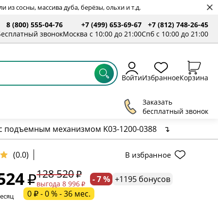
 из сосны, массива дуба, берёзы, ольхи и т.д.
8 (800) 555-04-76
+7 (499) 653-69-67
+7 (812) 748-26-45
ты
Бесплатный звонок
Москва с 10:00 до 21:00
Спб с 10:00 до 21:00
Войти
Избранное
Корзина
Заказать
бесплатный звонок
 с подъемным механизмом K03-1200-0388
↴
ельное поле
(0.0)
В избранное
128 520
524
- 7 %
+1195 бонусов
ательное поле
выгода 8 996
0 ₽ - 0 % - 36 мес.
месяц
ательное поле