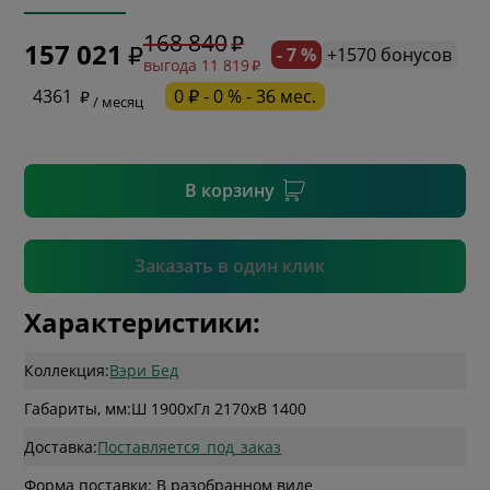
168 840
157 021
- 7 %
+1570 бонусов
выгода 11 819
* необязательное поле
4361
0 ₽ - 0 % - 36 мес.
/ месяц
* необязательное поле
В корзину
Подтвердить
Заказать в один клик
Характеристики:
Коллекция:
Вэри Бед
Габариты, мм:
Ш 1900
x
Гл 2170
x
В 1400
Доставка:
Поставляется_под_заказ
Форма поставки: В разобранном виде