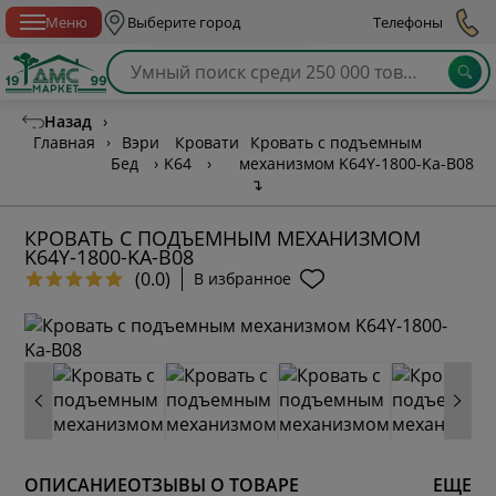
Спб с 10:00 до 21:00
Меню
Выберите город
Телефоны
Назад
›
Главная
›
Вэри
Кровати
Кровать с подъемным
Бед
›
K64
›
механизмом K64Y-1800-Ka-B08
↴
КРОВАТЬ С ПОДЪЕМНЫМ МЕХАНИЗМОМ
K64Y-1800-KA-B08
(0.0)
В избранное
ОПИСАНИЕ
ОТЗЫВЫ О ТОВАРЕ
ЕЩЕ
* обязательное поле