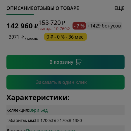
ОПИСАНИЕ
ОТЗЫВЫ О ТОВАРЕ
ЕЩЕ
* обязательное поле
153 720
142 960
- 7 %
+1429 бонусов
выгода 10 760
* необязательное поле
3971
0 ₽ - 0 % - 36 мес.
/ месяц
* необязательное поле
В корзину
Подтвердить
Заказать в один клик
Характеристики:
Коллекция:
Вэри Бед
Габариты, мм:
Ш 1700
x
Гл 2170
x
В 1380
Доставка:
Поставляется_под_заказ