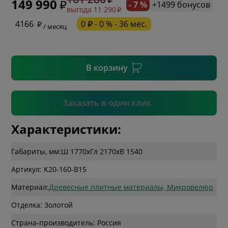
149 990
- 7 %
+1499 бонусов
выгода 11 290
* необязательное поле
4166
0 ₽ - 0 % - 36 мес.
/ месяц
* необязательное поле
В корзину
Подтвердить
Заказать в один клик
Характеристики:
Габариты, мм:
Ш 1770
x
Гл 2170
x
В 1540
Артикул: K20-160-B15
Материал:
Древесные плитные материалы, Микровелюр
Отделка: Золотой
Страна-производитель: Россия