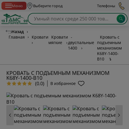
Спб с 10:00 до 21:00
Меню
Выберите город
Телефоны
Назад
›
Главная
›
Кровати
Кровати
-
Кровать с
›
мягкие
›
двуспальные
подъемным
1400
›
механизмом
K68Y-1400-
B10
↴
КРОВАТЬ С ПОДЪЕМНЫМ МЕХАНИЗМОМ
K68Y-1400-B10
(0.0)
В избранное