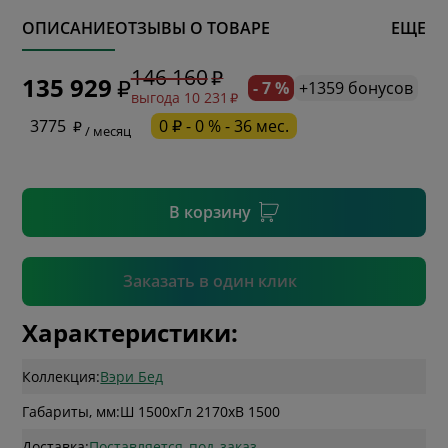
ОПИСАНИЕ
ОТЗЫВЫ О ТОВАРЕ
ЕЩЕ
* обязательное поле
146 160
135 929
- 7 %
+1359 бонусов
выгода 10 231
* необязательное поле
3775
0 ₽ - 0 % - 36 мес.
/ месяц
* необязательное поле
В корзину
Подтвердить
Заказать в один клик
Характеристики:
Коллекция:
Вэри Бед
Габариты, мм:
Ш 1500
x
Гл 2170
x
В 1500
Доставка:
Поставляется_под_заказ