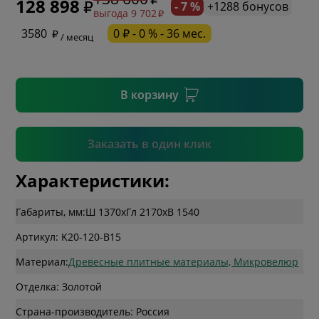
128 898
- 7 %
+1288 бонусов
выгода 9 702
* необязательное поле
3580
0 ₽ - 0 % - 36 мес.
/ месяц
* необязательное поле
В корзину
Подтвердить
Заказать в один клик
Характеристики:
Габариты, мм:
Ш 1370
x
Гл 2170
x
В 1540
Артикул: K20-120-B15
Материал:
Древесные плитные материалы, Микровелюр
Отделка: Золотой
Страна-производитель: Россия